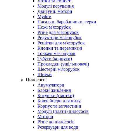
Лотки та ємності
Модулі керування
Двигуни, мотори
Муфти
Насадки, барабанчики, терки
Ножі м'ясорубок
Різне для м'ясорубок
Редуктори м'ясорубок
Решітки для м'ясорубок
Кнопки та перемикачі
Товкачі м'ясорубок
Тубуси (корпуси)
Прокладки (ущільнювачі)
Шестерні м'ясорубок
Шнеки
Пилососи
Акумулятори
Блоки живлення
Котушки (смотки)
Контейнери для пилу
Корпус та запчастини
Модулі (плати) пилососів
Мотори
Різне до пилососів
Резервуари для води