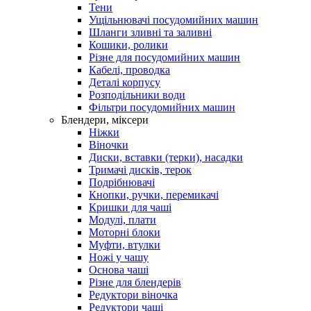
Тени
Ущільнювачі посудомийних машин
Шланги зливні та заливні
Кошики, ролики
Різне для посудомийних машин
Кабелі, проводка
Деталі корпусу
Розподільники води
Фільтри посудомийних машин
Блендери, міксери
Ніжки
Віночки
Диски, вставки (терки), насадки
Тримачі дисків, терок
Подрібнювачі
Кнопки, ручки, перемикачі
Кришки для чаші
Модулі, плати
Моторні блоки
Муфти, втулки
Ножі у чашу
Основа чаші
Різне для блендерів
Редуктори віночка
Редуктори чаші