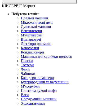
KІЙСЕРВІС Маркет
Побутова техніка
Пральні машини
Мікрохвильові печі
Сушильні машини
Вентилятори
Мультиварки
Відпарювачі
Дозатори для мила
Кавомолки
Кондиціонери
Машинки для стрижки волосся
Праски
Тостери
Фени
Чайники
Блендери та міксери
Бутербродниці та вафельниці
М'ясорубки
Плити та духові шафи
Ваги
Посудомийні машини
Холодильники