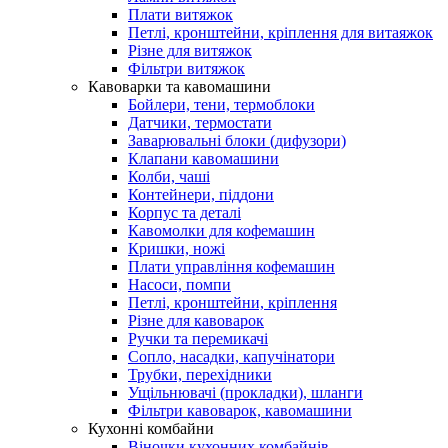
Плати витяжок
Петлі, кронштейни, кріплення для витаяжок
Різне для витяжок
Фільтри витяжок
Кавоварки та кавомашини
Бойлери, тени, термоблоки
Датчики, термостати
Заварювальні блоки (дифузори)
Клапани кавомашини
Колби, чаші
Контейнери, піддони
Корпус та деталі
Кавомолки для кофемашин
Кришки, ножі
Плати управління кофемашин
Насоси, помпи
Петлі, кронштейни, кріплення
Різне для кавоварок
Ручки та перемикачі
Сопло, насадки, капучінатори
Трубки, перехідники
Ущільнювачі (прокладки), шланги
Фільтри кавоварок, кавомашини
Кухонні комбайни
Віночки кухонних комбайнів