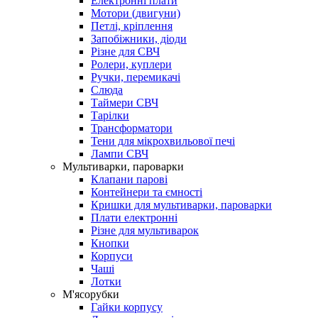
Електронні плати
Мотори (двигуни)
Петлі, кріплення
Запобіжники, діоди
Різне для СВЧ
Ролери, куплери
Ручки, перемикачі
Слюда
Таймери СВЧ
Тарілки
Трансформатори
Тени для мікрохвильової печі
Лампи СВЧ
Мультиварки, пароварки
Клапани парові
Контейнери та ємності
Кришки для мультиварки, пароварки
Плати електронні
Різне для мультиварок
Кнопки
Корпуси
Чаші
Лотки
М'ясорубки
Гайки корпусу