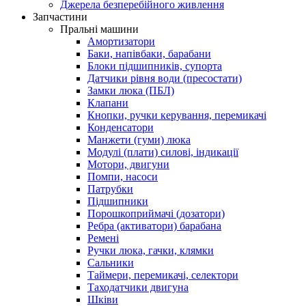
Джерела безперебійного живлення
Запчастини
Пральні машини
Амортизатори
Баки, напівбаки, барабани
Блоки підшипників, супорта
Датчики рівня води (пресостати)
Замки люка (ПБЛ)
Клапани
Кнопки, ручки керування, перемикачі
Конденсатори
Манжети (гуми) люка
Модулі (плати) силові, індикації
Мотори, двигуни
Помпи, насоси
Патрубки
Підшипники
Порошкоприймачі (дозатори)
Ребра (активатори) барабана
Ремені
Ручки люка, гачки, клямки
Сальники
Таймери, перемикачі, селектори
Таходатчики двигуна
Шківи