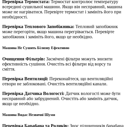
Перевірка Термостата:
Термостат контролює температуру
всередині сушильної машини. Якщо він несправний, машина
може не нагріватися. Перевірте термостат і замініть його при
необхідності.
Перевірка Теплового Запобіжника:
Тепловий запобіжник
може перегоріти, якщо машина перегрівається. Перевірте
запобіжник і замініть його, якщо це необхідно.
Машина Не Сушить Білизну Ефективно
Очищення Фільтрів:
Засмічені фільтри можуть знизити
ефективність сушіння. Очистіть всі фільтри від ворсу та
сміття.
Перевірка Вентиляції:
Переконайтеся, що вентиляційні
отвори не заблоковані. Очистіть вентиляційні канали.
Перевірка Датчика Вологості:
Датчик вологості може бути
несправний або забруднений. Очистіть або замініть датчик,
якщо це необхідно.
Машина Видає Незвичні Шуми
Перевірка Барабана та Роликів:
Знос підшипників барабана