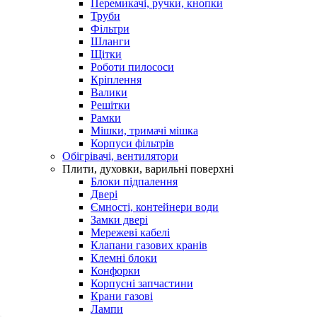
Перемикачі, ручки, кнопки
Труби
Фільтри
Шланги
Щітки
Роботи пилососи
Кріплення
Валики
Решітки
Рамки
Мішки, тримачі мішка
Корпуси фільтрів
Обігрівачі, вентилятори
Плити, духовки, варильні поверхні
Блоки підпалення
Двері
Ємності, контейнери води
Замки двері
Мережеві кабелі
Клапани газових кранів
Клемні блоки
Конфорки
Корпусні запчастини
Крани газові
Лампи