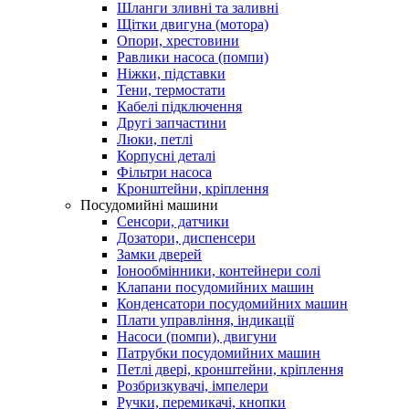
Шланги зливні та заливні
Щітки двигуна (мотора)
Опори, хрестовини
Равлики насоса (помпи)
Ніжки, підставки
Тени, термостати
Кабелі підключення
Другі запчастини
Люки, петлі
Корпусні деталі
Фільтри насоса
Кронштейни, кріплення
Посудомийні машини
Сенсори, датчики
Дозатори, диспенсери
Замки дверей
Іонообмінники, контейнери солі
Клапани посудомийних машин
Конденсатори посудомийних машин
Плати управління, індикації
Насоси (помпи), двигуни
Патрубки посудомийних машин
Петлі двері, кронштейни, кріплення
Розбризкувачі, імпелери
Ручки, перемикачі, кнопки