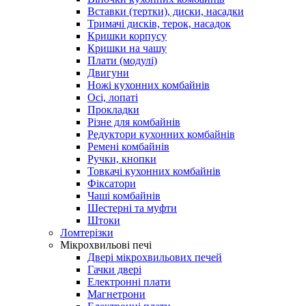
Вставки (тертки), диски, насадки
Тримачі дисків, терок, насадок
Кришки корпусу
Кришки на чашу
Плати (модулі)
Двигуни
Ножі кухонних комбайнів
Осі, лопаті
Прокладки
Різне для комбайнів
Редуктори кухонних комбайнів
Ремені комбайнів
Ручки, кнопки
Товкачі кухонних комбайнів
Фіксатори
Чаші комбайнів
Шестерні та муфти
Штоки
Ломтерізки
Мікрохвильові печі
Двері мікрохвильових печей
Гачки двері
Електронні плати
Магнетрони