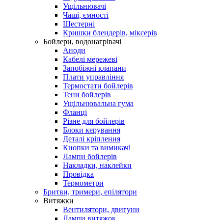
Ущільнювачі
Чаші, ємності
Шестерні
Кришки блендерів, міксерів
Бойлери, водонагрівачі
Аноди
Кабелі мережеві
Запобіжні клапани
Плати управління
Термостати бойлерів
Тени бойлерів
Ущільнювальна гума
Фланці
Різне для бойлерів
Блоки керування
Деталі кріплення
Кнопки та вимикачі
Лампи бойлерів
Накладки, наклейки
Провідка
Термометри
Бритви, тримери, епілятори
Витяжки
Вентилятори, двигуни
Лампи витяжок