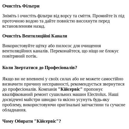
Очистіть Фільтри
Зніміть і очистіть фільтри від ворсу та сміття. Промийте їх під
проточною водою та дайте повністю висохнути перед
встановленням назад.
Очистіть Вентиляційні Канали
Використовуйте щітку або пилосос для очищення
вентиляційних каналів. Переконайтеся, що ніщо не блокує
повітряний потік.
Коли Звертатися до Професіоналів?
Якщо ви не впевнені у своїх силах або не можете самостійно
визначити причину несправності, рекомендується звернутися
до професіоналів. Компанія
"Кійсервіс"
пропонує
кваліфікований ремонт сушильних машин Electrolux. Наші
досвідчені майстри швидко та якісно усунуть будь-яку
проблему, використовуючи оригінальні запчастини та сучасне
обладнання.
Чому Обирати "Кійсервіс"?