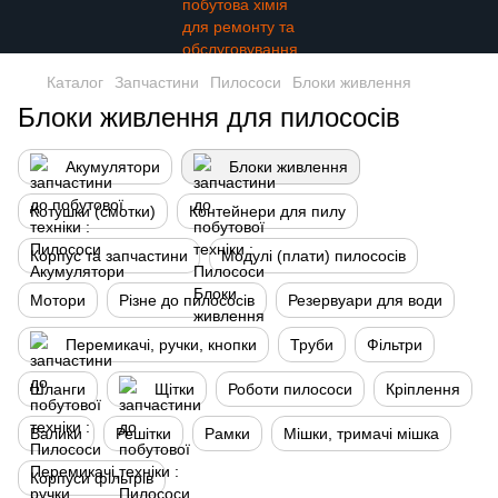
Каталог
Запчастини
Пилососи
Блоки живлення
Блоки живлення для пилососів
Акумулятори
Блоки живлення
Котушки (смотки)
Контейнери для пилу
Корпус та запчастини
Модулі (плати) пилососів
Мотори
Різне до пилососів
Резервуари для води
Перемикачі, ручки, кнопки
Труби
Фільтри
Шланги
Щітки
Роботи пилососи
Кріплення
Валики
Решітки
Рамки
Мішки, тримачі мішка
Корпуси фільтрів