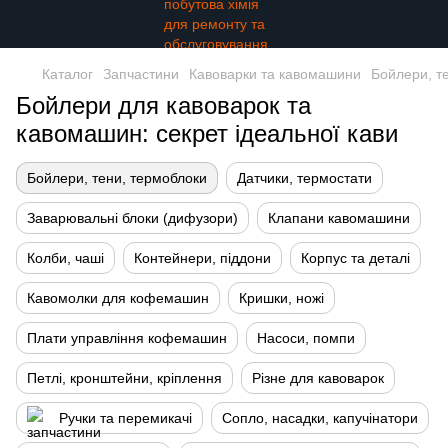
Каталог
Запчастини
Кавоварки та кавомашини
Бойлери, т
Бойлери для кавоварок та
кавомашин: секрет ідеальної кави
Бойлери, тени, термоблоки
Датчики, термостати
Заварювальні блоки (дифузори)
Клапани кавомашини
Колби, чаші
Контейнери, піддони
Корпус та деталі
Кавомолки для кофемашин
Кришки, ножі
Плати управління кофемашин
Насоси, помпи
Петлі, кронштейни, кріплення
Різне для кавоварок
Ручки та перемикачі
Сопло, насадки, капучінатори