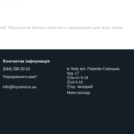
жей. Идеальный баланс питания и увлажнения для всех типов
Контактна інформація
(044) 290-20-10
м. Київ, вул. Парково-Сирецька,
буд. 17
Передзвонити вам?
🕘пн-пт 9-18
🕘сб 9-16
🕘нд - вихідний
info@kiyservice.ua
Мапа проїзду