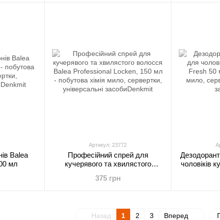
Артикул: 23772
А
ів Balea
Професійний спрей для
Дезодорант
400 мл
кучерявого та хвилястого
чоловіків к
волосся Balea Professional
375 грн
Locken, 150 мл
Назад
1
2
3
Вперед