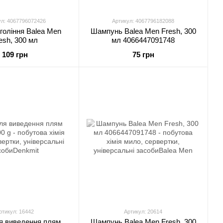
ул: 4067796072426
Артикул: 4067796182088
 гоління Balea Men
Шампунь Balea Men Fresh, 300
esh, 300 мл
мл 4066447091748
109 грн
75 грн
ртикул: 16442
Артикул: 20614
я виведення плям
Шампунь Balea Men Fresh, 300