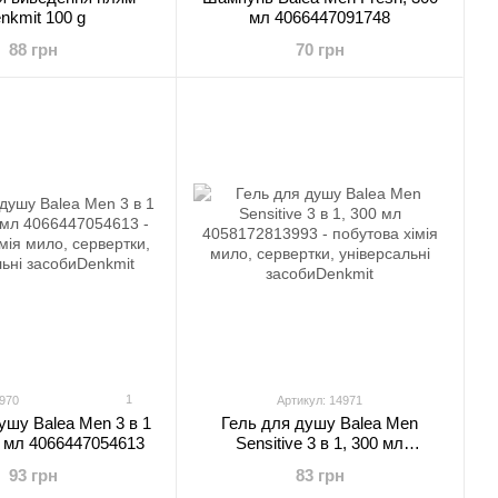
nkmit 100 g
мл 4066447091748
88 грн
70 грн
1
4970
Артикул: 14971
ушу Balea Men 3 в 1
Гель для душу Balea Men
0 мл 4066447054613
Sensitive 3 в 1, 300 мл
4058172813993
93 грн
83 грн