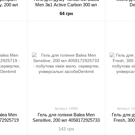
y, 200 мл
Men 3в1 Active Carbon 300 мл
De
64 грн
Артикул: 14969
Артикул: 1
alea Men
Гель для гоління Balea Men
Гель для д
172925719
Sensitive, 200 мл 4058172925733
Fresh, 30
143 грн