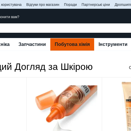
 користувача
Відгуки про магазин
Поради
Партнерські ціни
Дропшипп
онити вам?
ніка
Запчастини
Побутова хімія
Інструменти
ий Догляд за Шкірою