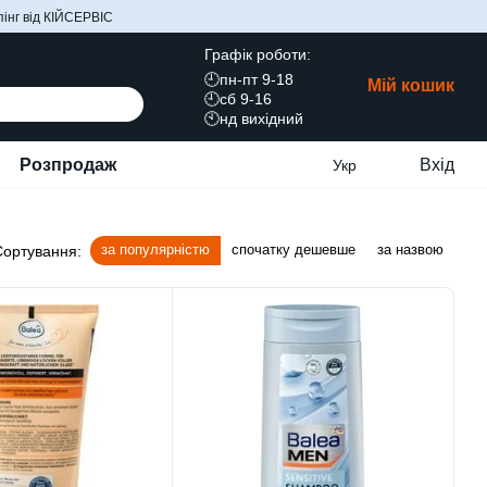
інг від КІЙСЕРВІС
Графік роботи:
🕘пн-пт 9-18
Мій кошик
🕘сб 9-16
🕙нд вихідний
Розпродаж
Вхід
Укр
за популярністю
спочатку дешевше
за назвою
Сортування: