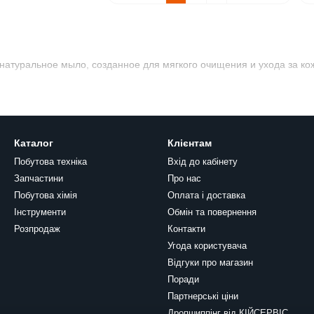
натуральное мыло, созданное для мягкого очищения и ухода за ко
Каталог
Клієнтам
Побутова техніка
Вхід до кабінету
Запчастини
Про нас
Побутова хімія
Оплата і доставка
Інструменти
Обмін та повернення
Розпродаж
Контакти
Угода користувача
Відгуки про магазин
Поради
Партнерські ціни
Дропшиппінг від КІЙСЕРВІС