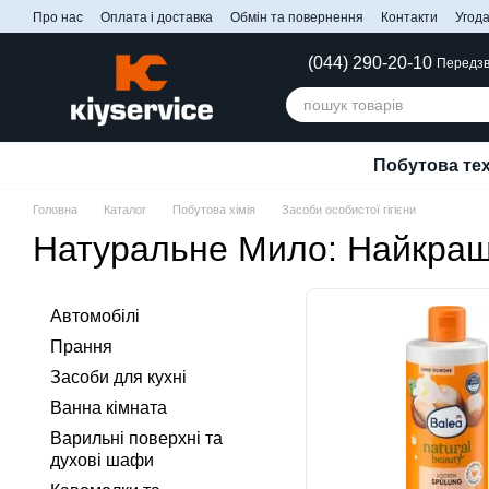
Перейти до основного контенту
Про нас
Оплата і доставка
Обмін та повернення
Контакти
Угода
(044) 290-20-10
Передзв
Побутова тех
Головна
Каталог
Побутова хімія
Засоби особистої гігієни
Натуральне Мило: Найкращ
Автомобілі
Прання
Засоби для кухні
Ванна кімната
Варильні поверхні та
духові шафи