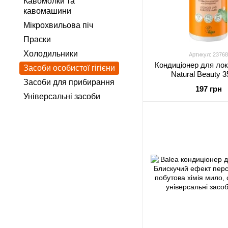
Кавомолки та
кавомашини
Мікрохвильова піч
Праски
Холодильники
Артикул: 23768
Кондиціонер для лок
Засоби особистої гігієни
Natural Beauty 
Засоби для прибирання
197 грн
Універсальні засоби