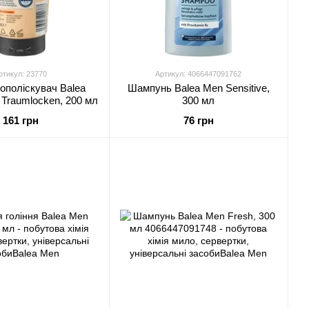
ртикул: 23770
Артикул: 4066447091762
ополіскувач Balea
Шампунь Balea Men Sensitive,
l Traumlocken, 200 мл
300 мл
161 грн
76 грн