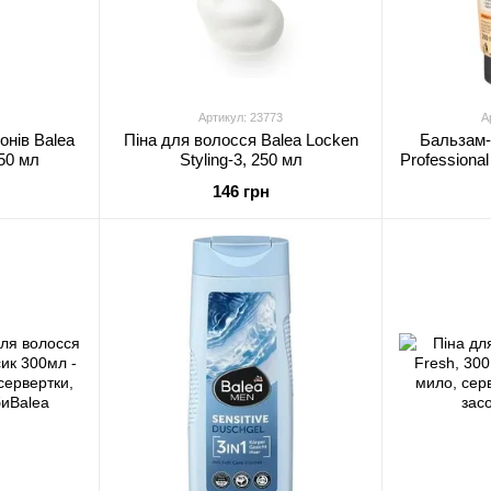
Артикул: 23773
А
онів Balea
Піна для волосся Balea Locken
Бальзам-
350 мл
Styling-3, 250 мл
Professiona
146 грн