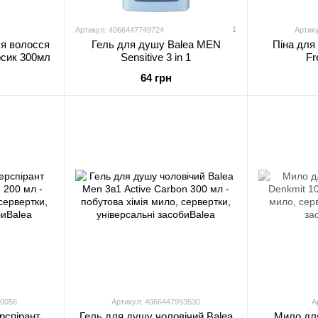
1
Артикул: 4066447749724
Артик
ля волосся
Гель для душу Balea MEN
Піна для
рсик 300мл
Sensitive 3 in 1
Fr
64 грн
00056
Артикул: 4066447993530
А
рспірант
Гель для душу чоловічий Balea
Мило дл