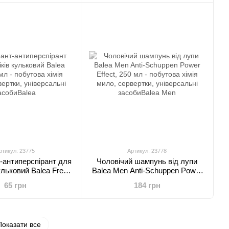
ртикул: 23775
Артикул: 23778
-антиперспірант для
Чоловічий шампунь від лупи
ульковий Balea Fresh
Balea Men Anti-Schuppen Power
50 мл
Effect, 250 мл
65 грн
184 грн
Показати все