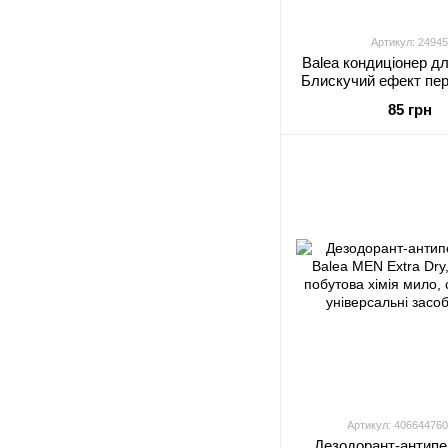
Артикул: 24945
Balea кондиціонер д
Блискучий ефект пе
85 грн
Артикул: 40664476
Дезодорант-антипе