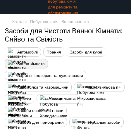
Каталог
Побутова хімія
Ванна кімната
Засоби для Чистоти Ванної Кімнати:
Сяйво та Свіжість
Автомобілі
Прання
Засоби для кухні
Ванна кімната
Варильні поверхні та духові шафи
Кавомолки та кавомашини
Мікрохвильова піч
Праски
Холодильники
Засоби особистої гігієни
Засоби для прибирання
Універсальні засоби