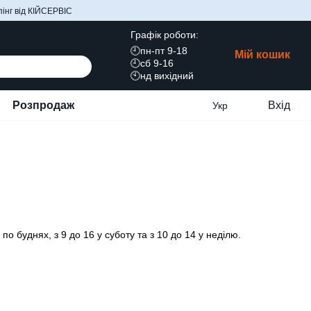
інг від КІЙСЕРВІС
Графік роботи:
🕘пн-пт 9-18
Мій кошик
🕘сб 9-16
🕙нд вихідний
Розпродаж
Вхід
Укр
о буднях, з 9 до 16 у суботу та з 10 до 14 у неділю.