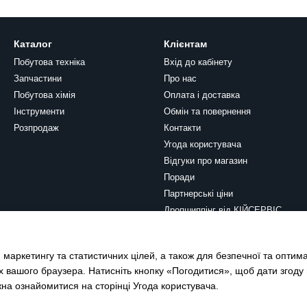
Каталог
Клієнтам
Побутова техніка
Вхід до кабінету
Запчастини
Про нас
Побутова хімія
Оплата і доставка
Інструменти
Обмін та повернення
Розпродаж
Контакти
Угода користувача
Відгуки про магазин
Поради
Партнерські ціни
Дропшиппінг від КІЙСЕРВІС
Ми в соцмережах
 маркетингу та статистичних цілей, а також для безпечної та оптим
х вашого браузера. Натисніть кнопку «Погодитися», щоб дати згоду
жна ознайомитися на сторінці
Угода користувача
.