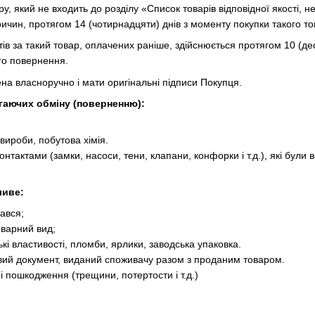
, який не входить до розділу «Список товарів відповідної якості,
ричин, протягом 14 (чотирнадцяти) днів з моменту покупки такого то
в за такий товар, оплачених раніше, здійснюється протягом 10 (д
го повернення.
на власноручно і мати оригінальні підписи Покупця.
ягаючих обміну (поверненню):
ироби, побутова хімія.
контактами (замки, насоси, тени, клапани, конфорки і т.д.), які бул
ливе:
ався;
оварний вид;
кі властивості, пломби, ярлики, заводська упаковка.
овий документ, виданий споживачу разом з проданим товаром.
ні пошкодження (трещини, потертости і т.д.)