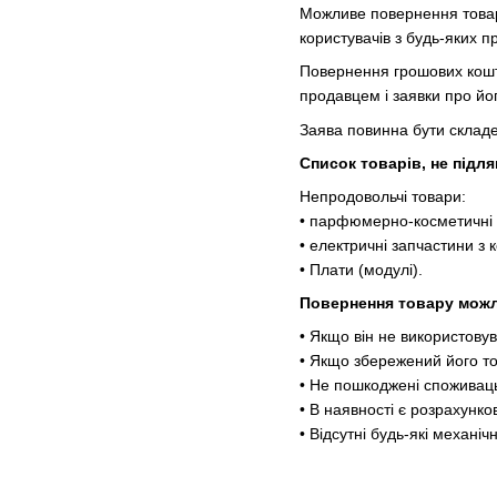
Можливе повернення товару
користувачів з будь-яких п
Повернення грошових кошті
продавцем і заявки про йо
Заява повинна бути складе
Список товарів, не підл
Непродовольчі товари:
• парфюмерно-косметичні в
• електричні запчастини з 
• Плати (модулі).
Повернення товару мож
• Якщо він не використовув
• Якщо збережений його т
• Не пошкоджені споживаць
• В наявності є розрахунк
• Відсутні будь-які механіч