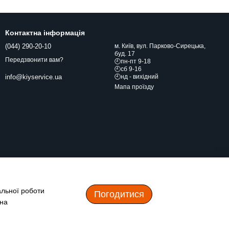
Контактна інформація
(044) 290-20-10
м. Київ, вул. Парково-Сирецька,
буд. 17
Передзвонити вам?
🕘пн-пт 9-18
🕘сб 9-16
🕘нд - вихідний
info@kiyservice.ua
Мапа проїзду
альної роботи
Погодитися
 на