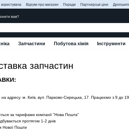
 користувача
Відгуки про магазин
Поради
Партнерські ціни
Дропшипп
онити вам?
ніка
Запчастини
Побутова хімія
Інструменти
ставка запчастин
АВКИ:
а адресу. м. Київ, вул. Парково-Сирецька, 17. Працюємо з 9 до 19 п
ється за тарифами компанії "Нова Пошта"
ідбувається протягом 1-2 днів
м Нової Пошти