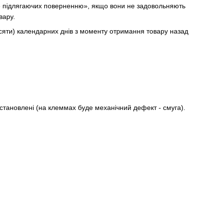
 не підлягаючих поверненню», якщо вони не задовольняють
вару.
есяти) календарних днів з моменту отримання товару назад
и встановлені (на клеммах буде механічний дефект - смуга).