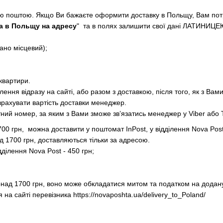
ю поштою. Якщо Ви бажаєте оформити доставку в Польщу, Вам потр
а в Польщу на адресу
" та в полях залишити свої дані ЛАТИНИЦЕЮ
ано місцевий);
квартири.
ення відразу на сайті, або разом з доставкою, після того, як з Вам
рахувати вартість доставки менеджер.
тний номер, за яким з Вами зможе зв’язатись менеджер у Viber аб
00 грн, можна доставити у поштомат InPost, у відділення Nova Post
 1700 грн, доставляються тільки за адресою.
дділення Nova Post - 450 грн;
над 1700 грн, воно може обкладатися митом та податком на додану 
на сайті перевізника https://novaposhta.ua/delivery_to_Poland/