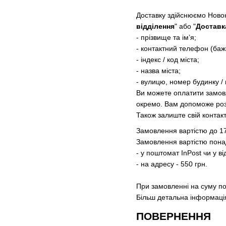
Доставку здійснюємо Ново
відділення
" або "
Доставк
- прізвище та ім’я;
- контактний телефон (баж
- індекс / код міста;
- назва міста;
- вулицю, номер будинку / 
Ви можете оплатити замовл
окремо. Вам допоможе роз
Також залиште свій контак
Замовлення вартістю до 17
Замовлення вартістю понад
- у поштомат InPost чи у ві
- на адресу - 550 грн.
При замовленні на суму по
Більш детальна інформація 
ПОВЕРНЕННЯ