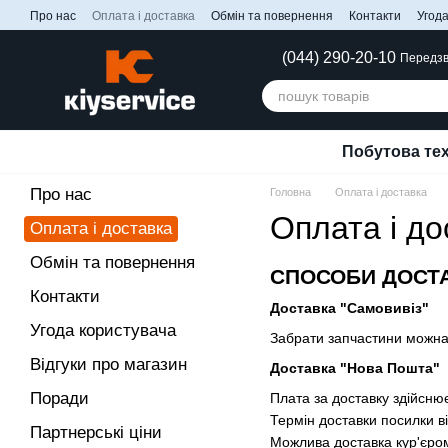
Перейти до основного контенту
Про нас
Оплата і доставка
Обмін та повернення
Контакти
Угода
(044) 290-20-10
Передзв
Побутова тех
Про нас
Головна
Оплата і доставка
Оплата і до
Оплата і доставка
Обмін та повернення
СПОСОБИ ДОСТ
Контакти
Доставка "Самовивіз"
Угода користувача
Забрати запчастини можна н
Відгуки про магазин
Доставка "Нова Пошта"
Поради
Плата за доставку здійсню
Термін доставки посилки в
Партнерські ціни
Можлива доставка кур'єро