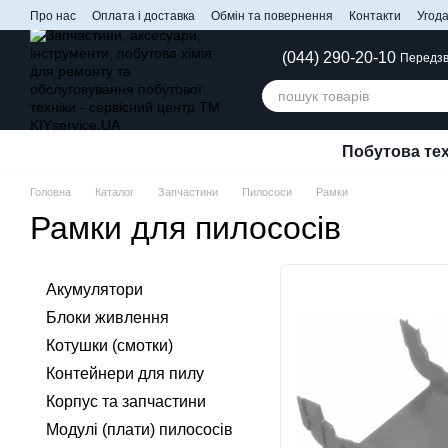
Перейти до основного контенту
Про нас
Оплата і доставка
Обмін та повернення
Контакти
Угода
(044) 290-20-10
Передзв
Побутова тех
Головна
Каталог
Запчастини
Пилососи
Рамки
Рамки для пилососів
Акумулятори
Блоки живлення
Котушки (смотки)
Контейнери для пилу
Корпус та запчастини
Модулі (плати) пилососів