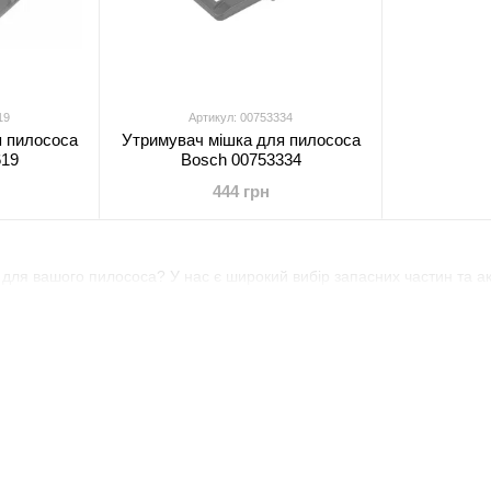
19
Артикул: 00753334
я пилососа
Утримувач мішка для пилососа
619
Bosch 00753334
444 грн
 для вашого пилососа? У нас є широкий вибір запасних частин та а