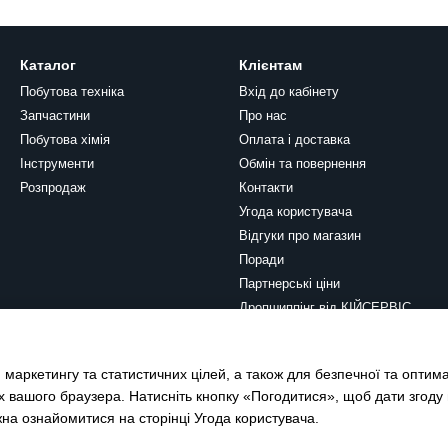
Каталог
Клієнтам
Побутова техніка
Вхід до кабінету
Запчастини
Про нас
Побутова хімія
Оплата і доставка
Інструменти
Обмін та повернення
Розпродаж
Контакти
Угода користувача
Відгуки про магазин
Поради
Партнерські ціни
Дропшиппінг від КІЙСЕРВІС
Ми в соцмережах
 маркетингу та статистичних цілей, а також для безпечної та оптим
х вашого браузера. Натисніть кнопку «Погодитися», щоб дати згоду
жна ознайомитися на сторінці
Угода користувача
.