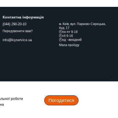
Контактна інформація
(044) 290-20-10
м. Київ, вул. Парково-Сирецька,
буд. 17
Передзвонити вам?
🕘пн-пт 9-18
🕘сб 9-16
🕘нд - вихідний
info@kiyservice.ua
Мапа проїзду
альної роботи
Погодитися
 на