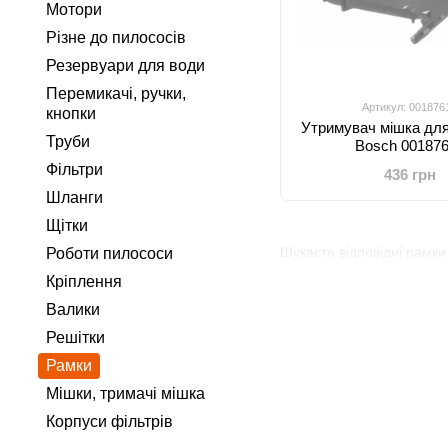
Мотори
Різне до пилососів
Резервуари для води
Перемикачі, ручки,
Артикул: 001876
кнопки
Утримувач мішка дл
Труби
Bosch 00187
Фільтри
436 грн
Шланги
Щітки
Шукаєте відповідні рамки
Роботи пилососи
Кріплення
Валики
Решітки
Рамки
Мішки, тримачі мішка
Корпуси фільтрів