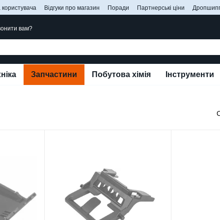
 користувача
Відгуки про магазин
Поради
Партнерські ціни
Дропшипп
онити вам?
ніка
Запчастини
Побутова хімія
Інструменти