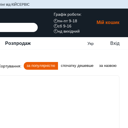
інг від КІЙСЕРВІС
Графік роботи:
🕘пн-пт 9-18
Мій кошик
🕘сб 9-16
🕙нд вихідний
Розпродаж
Вхід
Укр
за популярністю
спочатку дешевше
за назвою
Сортування: