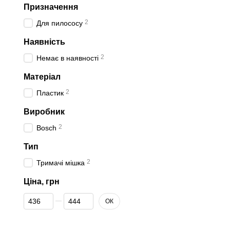
Призначення
2
Для пилососу
Наявність
2
Немає в наявності
Матеріал
2
Пластик
Виробник
2
Bosch
Тип
2
Тримачі мішка
Ціна, грн
Від Ціна, грн
До Ціна, грн
ОК