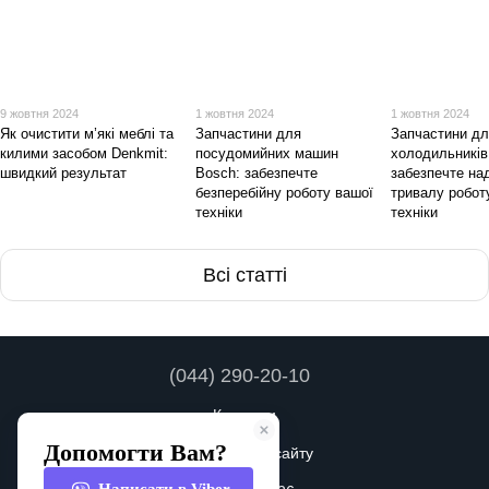
9 жовтня 2024
1 жовтня 2024
1 жовтня 2024
Як очистити м’які меблі та
Запчастини для
Запчастини д
килими засобом Denkmit:
посудомийних машин
холодильників
швидкий результат
Bosch: забезпечте
забезпечте над
безперебійну роботу вашої
тривалу робот
техніки
техніки
Всі статті
(044) 290-20-10
Контакти
Повна версія сайту