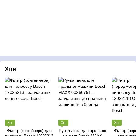
Хіти
Хіт
Хіт
Хіт
Фільтр (контейнера) для
Ручка люка для пральної
Фільтр (пер