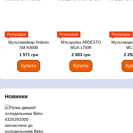
Розпродаж
Розпродаж
Розпродаж
Мультимейкер Ardesto
М'ясорубка ARDESTO
Мультивар
SM-H300B
MGA-1750R
MC-
1 571 грн
2 883 грн
2 29
Купити
Купити
Куп
Новинки