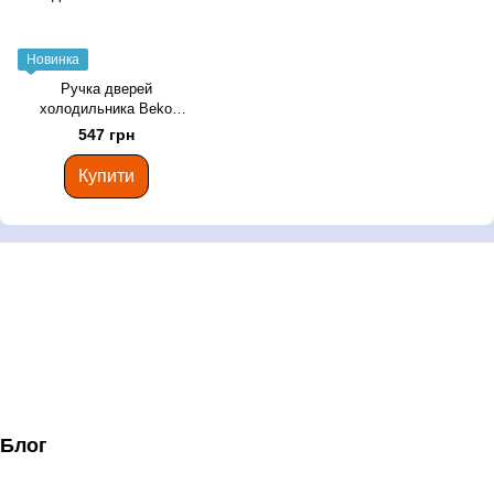
Новинка
Ручка дверей
холодильника Beko
4326391000
547 грн
Купити
Блог