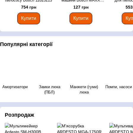
пилососу Bosch 12025213
машини Bosch MAXX
для пилос
00266751
12022118
754 грн
127 грн
553
Купити
Купити
Куп
Популярні категорії
Амортизатори
Замки люка
Манжети (гуми)
Помпи, насоси
(ПБЛ)
люка
Розпродаж