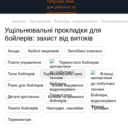
Каталог
Запчастини
Бойлери, водонагрівачі
Ущільнювальн
Ущільнювальні прокладки для
бойлерів: захист від витоків
Аноди
Кабелі мережеві
Запобіжні клапани
Плати управління
Термостати бойлерів
Тени бойлерів
Ущільнювальна гума
Фланці
Різне для бойлерів
Блоки керування
Деталі кріплення
Кнопки та вимикачі
Лампи бойлерів
Накладки, наклейки
Провідка
Термометри