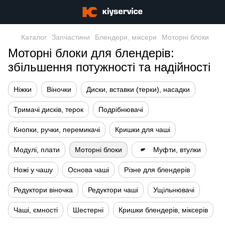
Каталог
Запчастини
Блендери, міксери
Моторні блоки
Моторні блоки для блендерів:
збільшення потужності та надійності
Ніжки
Віночки
Диски, вставки (терки), насадки
Тримачі дисків, терок
Подрібнювачі
Кнопки, ручки, перемикачі
Кришки для чаші
Модулі, плати
Моторні блоки
Муфти, втулки
Ножі у чашу
Основа чаші
Різне для блендерів
Редуктори віночка
Редуктори чаші
Ущільнювачі
Чаші, ємності
Шестерні
Кришки блендерів, міксерів