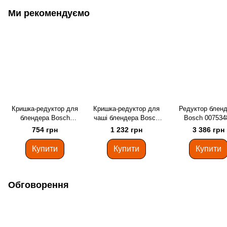
Ми рекомендуємо
Кришка-редуктор для
Кришка-редуктор для
Редуктор блен
блендера Bosch
чаші блендера Bosch
Bosch 007534
12033692
00644951
754 грн
1 232 грн
3 386 грн
Купити
Купити
Купити
Обговорення