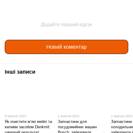
Додайте перший відгук
Новий коментар
Інші записи
9 жовтня 2024
1 жовтня 2024
1 жовтня 2024
Як очистити м’які меблі та
Запчастини для
Запчастини
килими засобом Denkmit:
посудомийних машин
холодильни
швидкий результат
Bosch: забезпечте
забезпечте н