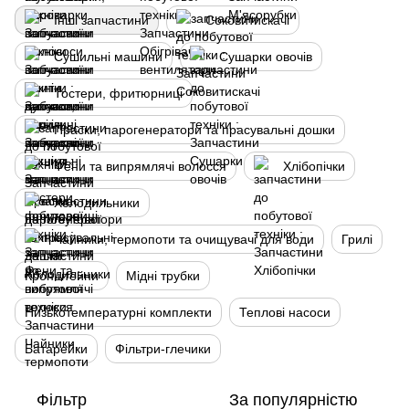
Інші запчастини
Соковитискачі
Сушильні машини
Сушарки овочів
Тостери, фритюрниці
Праски, парогенератори та прасувальні дошки
Фени та випрямлячі волосся
Хлібопічки
Холодильники
Чайники, термопоти та очищувачі для води
Грилі
Кронштейни
Мідні трубки
Низькотемпературні комплекти
Теплові насоси
Батарейки
Фільтри-глечики
Фільтр
За популярністю