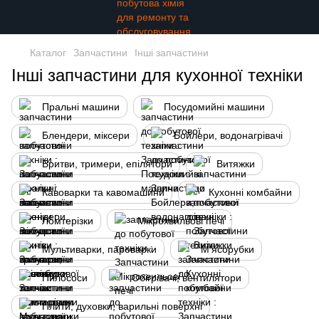
Каталог
Запчастини
Інші запчастини
Інші запчастини для кухонної техніки
Пральні машини
Посудомийні машини
Блендери, міксери
Бойлери, водонагрівачі
Бритви, тримери, епілятори
Витяжки
Кавоварки та кавомашини
Кухонні комбайни
Ломтерізки
Мікрохвильові печі
Мультиварки, пароварки
М'ясорубки
Пилососи
Обігрівачі, вентилятори
Плити, духовки, варильні поверхні