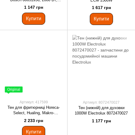
ECM 2500W
85*55 мм
1 147 грн
1 617 грн
Купити
Купити
Original
Артикул: 417599
Артикул: 8072470027
Тен для фритюрниці Horeca-
Тен (нижній) для духовки
Select, Hualing, Makro-
1000W Electrolux 8072470027
Professional 417599 3250W
2 233 грн
1 177 грн
Купити