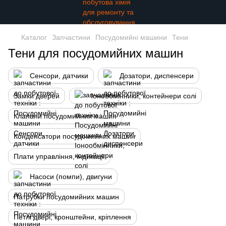
Каталог
Запчастини
Посудомийні машини
Тени
Тени для посудомийних машин
Сенсори, датчики
Дозатори, диспенсери
Замки дверей
Іонообмінники, контейнери солі
Клапани посудомийних машин
Конденсатори посудомийних машин
Плати управління, індикації
Насоси (помпи), двигуни
Патрубки посудомийних машин
Петлі двері, кронштейни, кріплення