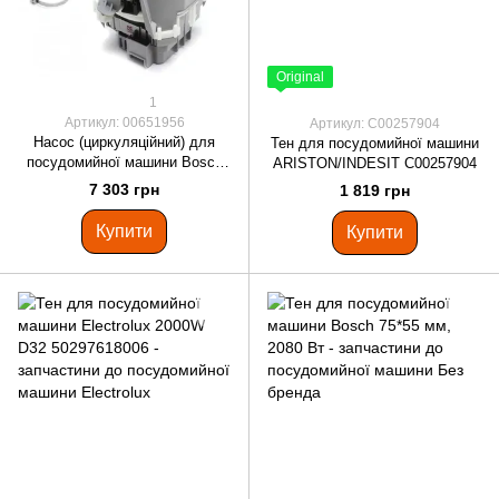
Original
1
Артикул: 00651956
Артикул: C00257904
Насос (циркуляційний) для
Тен для посудомийної машини
посудомийної машини Bosch
ARISTON/INDESIT C00257904
00651956
7 303 грн
1 819 грн
Купити
Купити