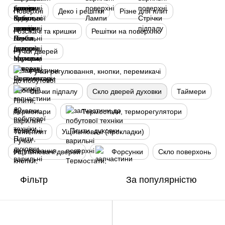
Поверхні
Деко і решітки
Різне для плит
Розсікачі та кришки
Решітки на поверхню
Ручки дверей
Ручки регулювання, кнопки, перемикачі
Свічки підпалу
Скло дверей духовки
Таймери
Термопари
Термостати, терморегулятори
Тени плит
Ущільнювачі (прокладки)
Ущільнювачі дверей
Форсунки
Скло поверхонь
Фільтр
За популярністю