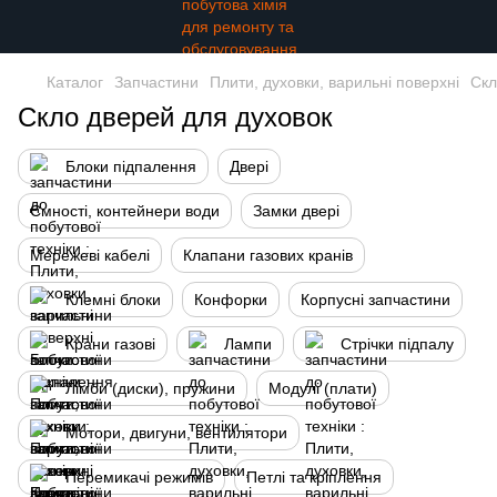
Каталог
Запчастини
Плити, духовки, варильні поверхні
Скл
Скло дверей для духовок
Блоки підпалення
Двері
Ємності, контейнери води
Замки двері
Мережеві кабелі
Клапани газових кранів
Клемні блоки
Конфорки
Корпусні запчастини
Крани газові
Лампи
Стрічки підпалу
Лімби (диски), пружини
Модулі (плати)
Мотори, двигуни, вентилятори
Перемикачі режимів
Петлі та кріплення