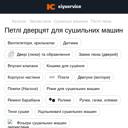
Каталог
Запчастини
Сушильні машини
Петлі люка
Петлі дверцят для сушильних машин
Вентилятори, крильчатки
Датчики
Двері (люки) та обрамлення
Замки люка (дверей)
Впускні клапани
Кошики для сушіння
Корпусні частини
Плати
Двигуни (мотори)
Помпи (Насоси)
Різне для сушильних машин
Ремені барабана
Ролики
Ручки, гачки, клямки
Тени сушки
Ущільнювачі сушильних машин
Фільтри сушильних машин