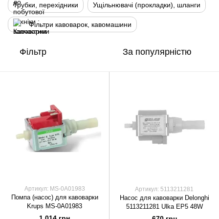
Трубки, перехідники
Ущільнювачі (прокладки), шланги
Фільтри кавоварок, кавомашини
Фільтр
За популярністю
Артикул: MS-0A01983
Артикул: 5113211281
Помпа (насос) для кавоварки
Насос для кавоварки Delonghi
Krups MS-0A01983
5113211281 Ulka EP5 48W
1 014 грн
670 грн