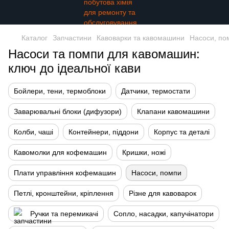
Каталог
Запчастини
Кавоварки та кавомашини
Насоси, по
Насоси та помпи для кавомашин:
ключ до ідеальної кави
Бойлери, тени, термоблоки
Датчики, термостати
Заварювальні блоки (дифузори)
Клапани кавомашини
Колби, чаші
Контейнери, піддони
Корпус та деталі
Кавомолки для кофемашин
Кришки, ножі
Плати управління кофемашин
Насоси, помпи
Петлі, кронштейни, кріплення
Різне для кавоварок
Ручки та перемикачі
Сопло, насадки, капучінатори