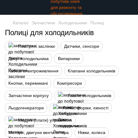
Каталог
Запчастини
Холодильники
Полиці
Полиці для холодильників
Повітряні заслінки
Датчики, сенсори
Двері холодильника
Випарники
Кабелі електроживлення
Клапани холодильників
Кнопки, перемикачі
Компресори
Запчастини корпусу
Лампи холодильників
Льодогенератори
Лотки, форми, ємності
Модулі (плати) управління
Мотори, двигуни вентилятора
Ніжки, колеса