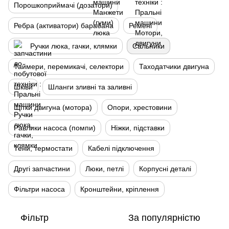
Порошкоприймачі (дозатори)
Ребра (активатори) барабана
Ремені
Ручки люка, гачки, клямки
Сальники
Таймери, перемикачі, селектори
Таходатчики двигуна
Шківи
Шланги зливні та заливні
Щітки двигуна (мотора)
Опори, хрестовини
Равлики насоса (помпи)
Ніжки, підставки
Тени, термостати
Кабелі підключення
Другі запчастини
Люки, петлі
Корпусні деталі
Фільтри насоса
Кронштейни, кріплення
Фільтр
За популярністю