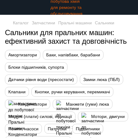
Каталог
Запчастини
Пральні машини
Сальники
Сальники для пральних машин:
ефективний захист та довговічність
Амортизатори
Баки, напівбаки, барабани
Блоки підшипників, супорта
Датчики рівня води (пресостати)
Замки люка (ПБЛ)
Клапани
Кнопки, ручки керування, перемикачі
Конденсатори
Манжети (гуми) люка
Модулі (плати) силові, індикації
Мотори, двигуни
Помпи, насоси
Патрубки
Підшипники