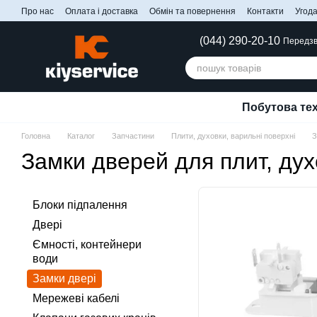
Перейти до основного контенту
Про нас
Оплата і доставка
Обмін та повернення
Контакти
Угода
(044) 290-20-10
Передзв
Побутова тех
Головна
Каталог
Запчастини
Плити, духовки, варильні поверхні
З
Замки дверей для плит, ду
Блоки підпалення
Двері
Ємності, контейнери
води
Замки двері
Мережеві кабелі