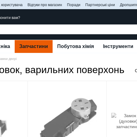
 користувача
Відгуки про магазин
Поради
Партнерські ціни
Дропшипп
онити вам?
ніка
Запчастини
Побутова хімія
Інструменти
амки двері
ховок, варильних поверхонь