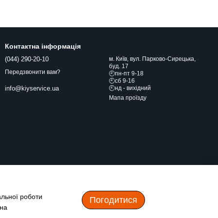
Контактна інформація
(044) 290-20-10
м. Київ, вул. Парково-Сирецька,
буд. 17
Передзвонити вам?
🕘пн-пт 9-18
🕘сб 9-16
🕘нд - вихідний
info@kiyservice.ua
Мапа проїзду
альної роботи
Погодитися
 на