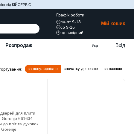
інг від КІЙСЕРВІС
Графік роботи:
🕘пн-пт 9-18
Мій кошик
🕘сб 9-16
🕙нд вихідний
Розпродаж
Вхід
Укр
за популярністю
спочатку дешевше
за назвою
Сортування: