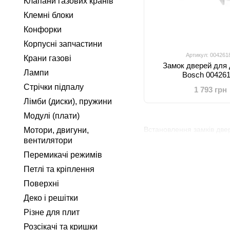
Клапани газових кранів
Клемні блоки
Конфорки
Корпусні запчастини
Артикул: 004261
Крани газові
Замок дверей для
Лампи
Bosch 00426
Стрічки підпалу
1 793 грн
Лімби (диски), пружини
Модулі (плати)
Встановлення замків двер
Мотори, двигуни,
вентилятори
Перемикачі режимів
Петлі та кріплення
Поверхні
Деко і решітки
Різне для плит
Розсікачі та кришки