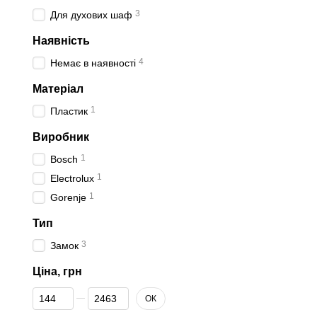
3
Для духових шаф
Наявність
4
Немає в наявності
Матеріал
1
Пластик
Виробник
1
Bosch
1
Electrolux
1
Gorenje
Тип
3
Замок
Ціна, грн
Від Ціна, грн
До Ціна, грн
ОК