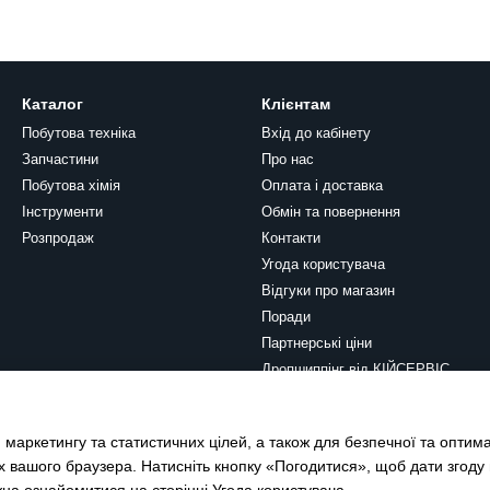
Каталог
Клієнтам
Побутова техніка
Вхід до кабінету
Запчастини
Про нас
Побутова хімія
Оплата і доставка
Інструменти
Обмін та повернення
Розпродаж
Контакти
Угода користувача
Відгуки про магазин
Поради
Партнерські ціни
Дропшиппінг від КІЙСЕРВІС
Ми в соцмережах
 маркетингу та статистичних цілей, а також для безпечної та оптим
х вашого браузера. Натисніть кнопку «Погодитися», щоб дати згоду