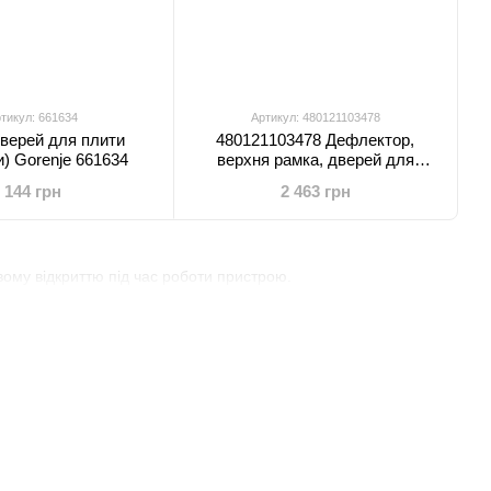
тикул: 661634
Артикул: 480121103478
верей для плити
480121103478 Дефлектор,
и) Gorenje 661634
верхня рамка, дверей для
духовки Whirlpool (C00322290)
144 грн
2 463 грн
вому відкриттю під час роботи пристрою.