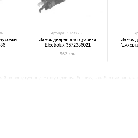
86
Артикул: 3572386021
Ар
 духовки
Замок дверей для духовки
Замок д
186
Electrolux 3572386021
(духовк
967 грн
ей на вашу кухонну техніку підвищує безпеку, запобігаючи випадко