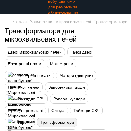
Каталог
Запчастини
Мікрохвильові печі
Трансформатори
Трансформатори для
мікрохвильових печей
Двері мікрохвильових печей
Гачки двері
Електронні плати
Магнетрони
Електронні плати
Мотори (двигуни)
Петлі, кріплення
Запобіжники, діоди
Різне для СВЧ
Ролери, куплери
Ручки, перемикачі
Слюда
Таймери СВЧ
Тарілки
Трансформатори