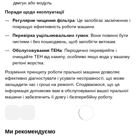
двигун або модуль.
Поради щодо експлуатації
Регулярне чищення фільтра
: Це запобігає засміченню і
покращує ефективність роботи машини.
Перевірка ущільнювальних гумок
: Вони повинні бути
чистими і без пошкоджень, щоб запобігти витокам.
Обслуговування ТЕНа
: Періодично перевіряйте і
очищайте ТЕН від накипу, особливо якщо вода у вашому
регіоні жорстка.
Розуміння принципу роботи пральної машини дозволяє
ефективно діагностувати і усувати несправності, що може
заощадити час і гроші на ремонті. Сподіваємося, що ця
інформація допоможе вам в обслуговуванні вашої пральної
машини і забезпечить її довгу і безперебійну роботу.
Ми рекомендуємо