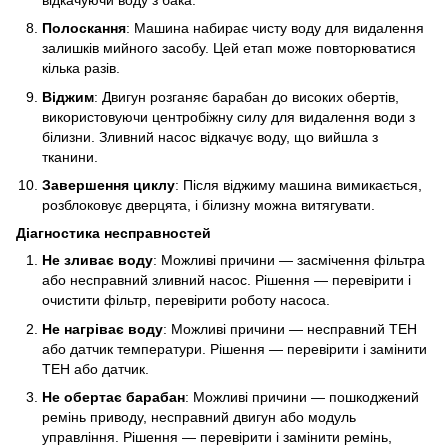
Полоскання
: Машина набирає чисту воду для видалення
залишків мийного засобу. Цей етап може повторюватися
кілька разів.
Віджим
: Двигун розганяє барабан до високих обертів,
використовуючи центробіжну силу для видалення води з
білизни. Зливний насос відкачує воду, що вийшла з
тканини.
Завершення циклу
: Після віджиму машина вимикається,
розблоковує дверцята, і білизну можна витягувати.
Діагностика несправностей
Не зливає воду
: Можливі причини — засмічення фільтра
або несправний зливний насос. Рішення — перевірити і
очистити фільтр, перевірити роботу насоса.
Не нагріває воду
: Можливі причини — несправний ТЕН
або датчик температури. Рішення — перевірити і замінити
ТЕН або датчик.
Не обертає барабан
: Можливі причини — пошкоджений
ремінь приводу, несправний двигун або модуль
управління. Рішення — перевірити і замінити ремінь,