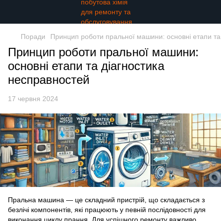
Поради
Принцип роботи пральної машини: основні етапи та
Принцип роботи пральної машини:
основні етапи та діагностика
несправностей
17 червня 2024
Пральна машина — це складний пристрій, що складається з
безлічі компонентів, які працюють у певній послідовності для
виконання циклу прання. Для успішного ремонту важливо