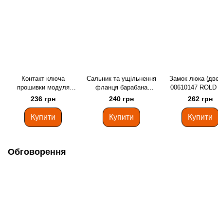
Контакт ключа
Сальник та ущільнення
Замок люка (две
прошивки модуля
фланця барабана
00610147 ROLD
пральної машини
пральної машини
пральної маш
236 грн
240 грн
262 грн
ARISTON C00114723
Bosch
Bosch
Купити
Купити
Купити
Обговорення