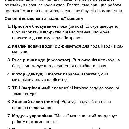
розуміти, як працює кожен етап. Розглянемо принцип роботи
пральної машини на прикладі основних її вузлів і компонентів.
Основні компоненти пральної машини
Пристрій блокування люка (замок)
: Блокує дверцята,
щоб запобігти її відкриттю під час прання, що може
призвести до витоку води або травм.
Клапан подачі води
: Відкривається для подачі води в бак
машини.
Реле рівня води (пресостат)
: Визначає кількість води в
баку і сигналізує про досягнення потрібного рівня.
Мотор (двигун)
: Обертає барабан, забезпечуючи
механічний вплив на білизну.
ТЕН (нагрівальний елемент)
: Нагріває воду до заданої
температури.
Зливний насос (помпа)
: Відкачує воду з бака після
прання і полоскання.
Модуль управління
: "Мозок" машини, який координує
роботу всіх компонентів.