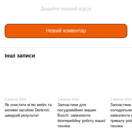
Додайте перший відгук
Новий коментар
Інші записи
9 жовтня 2024
1 жовтня 2024
1 жовтня 2024
Як очистити м’які меблі та
Запчастини для
Запчастини
килими засобом Denkmit:
посудомийних машин
холодильни
швидкий результат
Bosch: забезпечте
забезпечте н
безперебійну роботу вашої
тривалу роб
техніки
техніки