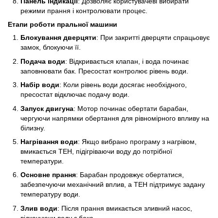
Панель індикації
: Дозволяє користувачеві вибирати
режими прання і контролювати процес.
Етапи роботи пральної машини
Блокування дверцяти
: При закритті дверцяти спрацьовує
замок, блокуючи її.
Подача води
: Відкривається клапан, і вода починає
заповнювати бак. Пресостат контролює рівень води.
Набір води
: Коли рівень води досягає необхідного,
пресостат відключає подачу води.
Запуск двигуна
: Мотор починає обертати барабан,
чергуючи напрямки обертання для рівномірного впливу на
білизну.
Нагрівання води
: Якщо вибрано програму з нагрівом,
вмикається ТЕН, підігріваючи воду до потрібної
температури.
Основне прання
: Барабан продовжує обертатися,
забезпечуючи механічний вплив, а ТЕН підтримує задану
температуру води.
Злив води
: Після прання вмикається зливний насос,
відкачуючи воду з бака.