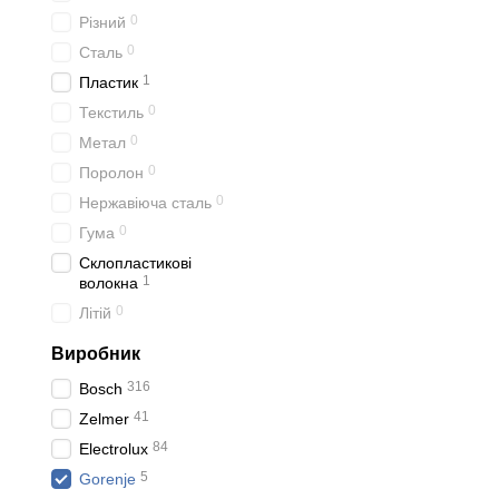
0
Різний
0
Сталь
1
Пластик
0
Текстиль
0
Метал
0
Поролон
0
Нержавіюча сталь
0
Гума
Склопластикові
1
волокна
0
Літій
Виробник
316
Bosch
41
Zelmer
84
Electrolux
5
Gorenje