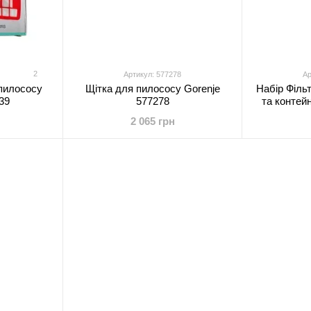
2
Артикул: 577278
Ар
пилососу
Щітка для пилососу Gorenje
Набір Філь
39
577278
та контей
Gor
2 065 грн