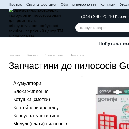
Перейти до основного контенту
Про нас
Оплата і доставка
Обмін та повернення
Контакти
Угода
(044) 290-20-10
Передзв
Побутова тех
Головна
Каталог
Запчастини
Пилососи
Запчастини до пилососів G
Акумулятори
Блоки живлення
Котушки (смотки)
Контейнери для пилу
Корпус та запчастини
Модулі (плати) пилососів