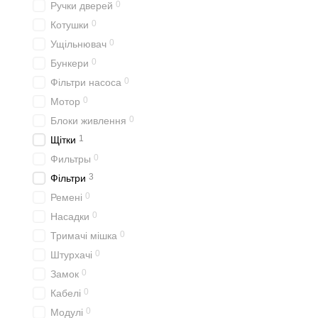
0
Ручки дверей
0
Котушки
0
Ущільнювач
0
Бункери
0
Фільтри насоса
0
Мотор
0
Блоки живлення
1
Щітки
0
Фильтры
3
Фільтри
0
Ремені
0
Насадки
0
Тримачі мішка
0
Штурхачі
0
Замок
0
Кабелі
0
Модулі