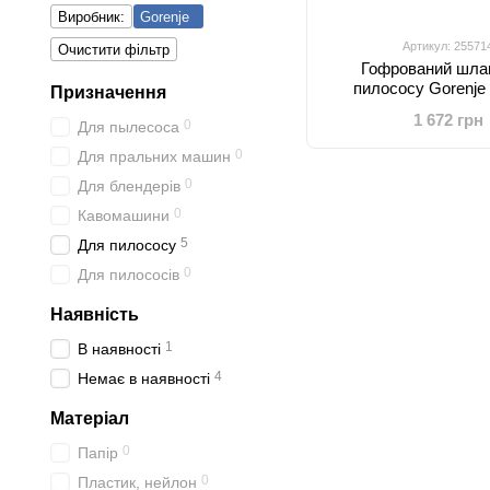
Виробник:
Gorenje
Артикул: 25571
Очистити фільтр
Гофрований шла
пилососу Gorenje
Призначення
1 672 грн
0
Для пылесоса
0
Для пральних машин
0
Для блендерів
0
Кавомашини
5
Для пилососу
0
Для пилососів
Наявність
1
В наявності
4
Немає в наявності
Матеріал
0
Папір
0
Пластик, нейлон