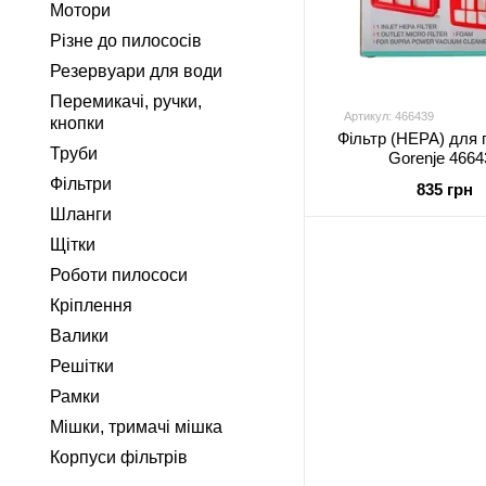
Мотори
Різне до пилососів
Резервуари для води
Перемикачі, ручки,
Артикул: 466439
кнопки
Фільтр (HEPA) для 
Труби
Gorenje 4664
Фільтри
835 грн
Шланги
Щітки
Роботи пилососи
Кріплення
Валики
Решітки
Рамки
Мішки, тримачі мішка
Корпуси фільтрів