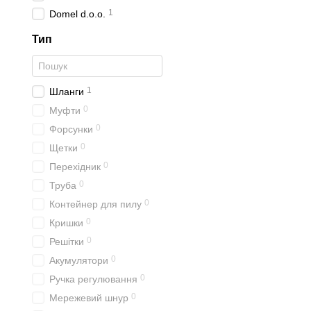
1
Domel d.o.o.
Тип
1
Шланги
0
Муфти
0
Форсунки
0
Щетки
0
Перехідник
0
Труба
0
Контейнер для пилу
0
Кришки
0
Решітки
0
Акумулятори
0
Ручка регулювання
0
Мережевий шнур