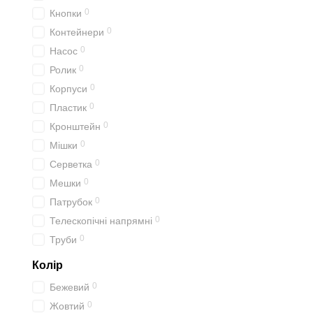
0
Кнопки
0
Контейнери
0
Насос
0
Ролик
0
Корпуси
0
Пластик
0
Кронштейн
0
Мішки
0
Серветка
0
Мешки
0
Патрубок
0
Телескопічні напрямні
0
Труби
Колір
0
Бежевий
0
Жовтий