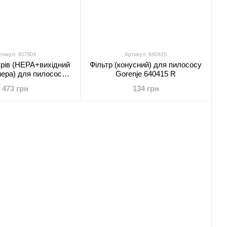
тикул: 407904
Артикул: 640415
трів (HEPA+вихідний
Фільтр (конусний) для пилососу
нера) для пилососу
Gorenje 640415 R
enje 407904
473 грн
134 грн