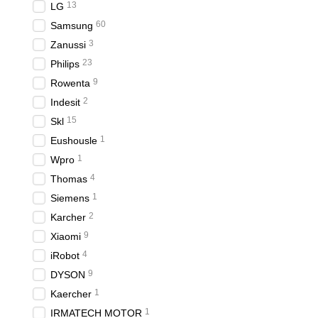
13
LG
60
Samsung
3
Zanussi
23
Philips
9
Rowenta
2
Indesit
15
Skl
1
Eushousle
1
Wpro
4
Thomas
1
Siemens
2
Karcher
9
Xiaomi
4
iRobot
9
DYSON
1
Kaercher
1
IRMATECH MOTOR