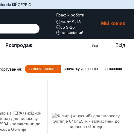
інг від КІЙСЕРВІС
Графік роботи:
🕘пн-пт 9-18
Мій кошик
🕘сб 9-16
🕙нд вихідний
Розпродаж
Вхід
Укр
за популярністю
спочатку дешевше
за назвою
Сортування: