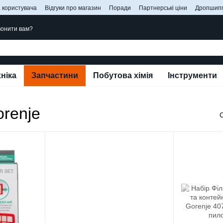
 користувача
Відгуки про магазин
Поради
Партнерські ціни
Дропшипп
онити вам?
ніка
Запчастини
Побутова хімія
Інструменти
orenje