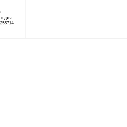
4
нг для
 255714