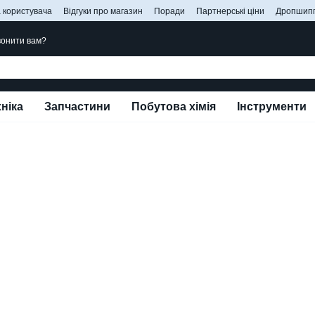
 користувача
Відгуки про магазин
Поради
Партнерські ціни
Дропшипп
онити вам?
ніка
Запчастини
Побутова хімія
Інструменти