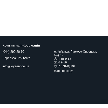
Контактна інформація
(044) 290-20-10
м. Київ, вул. Парково-Сирецька,
буд. 17
Передзвонити вам?
🕘пн-пт 9-18
🕘сб 9-16
🕘нд - вихідний
info@kiyservice.ua
Мапа проїзду