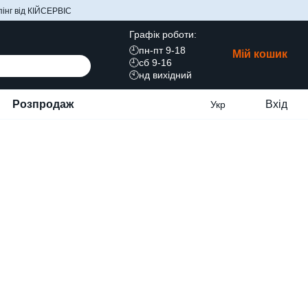
інг від КІЙСЕРВІС
Графік роботи:
🕘пн-пт 9-18
Мій кошик
🕘сб 9-16
🕙нд вихідний
Розпродаж
Вхід
Укр