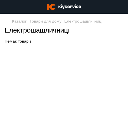
Каталог
Товари для дому
Електрошашличниці
Електрошашличниці
Немає товарів