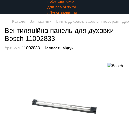
Каталог
Запчастини
Плити, духовки, варильні поверхні
Две
Вентиляційна панель для духовки
Bosch 11002833
Артикул:
11002833
Написати відгук