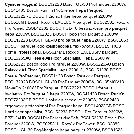
Сумісні моделі:
BSGL32223 Bosch GL-30 ProParquet 2200W,
BGS41435 Bosch Runn'n ProSilence Hepa Parquet,
BSGL3222RU BOSCH Bionic Filter hepa parquet 2200W,
BGS618M1 Bosch Roxx`x EXCLUSIV parquet, BGS62531 Roxx`x
ProPower, BSGL42282 BOSCH GL-40 безмішковий pro parquet
hepa 2200W, BSG62023 BOSCH logo ProParquet 3 2000W,
BSGL42223 BOSCH GL-40 pro parquet hepa 2200W, BSG61663
BOSCH parquet logo компресорна технологія, BSGL5PRO3
Home Professional, BGS614M1 Roxx`x EXCLUSIV parquet,
BSGL5255AU Free'e All Floor Specialist, Hepa, 2500 W,
BSG62223 Bosch logo ProParquet 2200W, BGS5225AU Bosch
Relaxx'x All Floor Specialist Hepa 2200 W, BSGL51338 BOSCH
Free'e ProParquet, BGS51433 Bosch Relaxx'x Parquet,
BSGL32023 BOSCH GL-30 ProParquet 2000W, BGL35MOV13
MoveOn 2400W ProParquet, BSG72223 BOSCH formula
hygienixx ProParquet 3 hepa 2200W, BGS41433 Bosch Runn'n,
BSG72233GB BOSCH solution specialist 2200W, BSG82433
ergomaxx professional Pro Parquet hepa, BSGL4022GB BOSCH
Hard floor specialist, BSGL52238 BOSCH Pro Parquet 2200W,
BBZ124HD BOSCH ProParqet duoSoft, BSGL52233 Free'e Pro
Parquet 2200W, BGS62531IL Roxx`x ProPower, BSGL32386
BOSCH GL-30 Bag&bagless hepa parquet 2300W, BSG81623