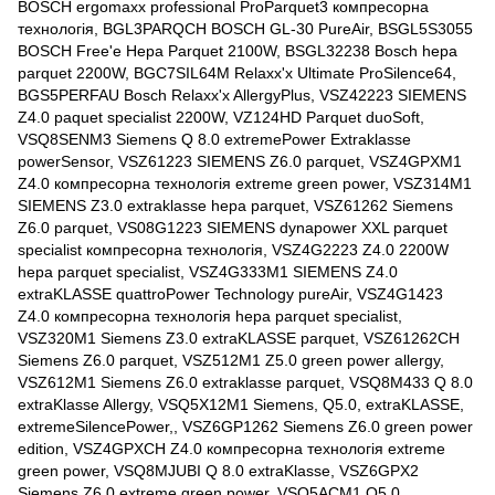
BOSCH ergomaxx professional ProParquet3 компресорна
технологія, BGL3PARQCH BOSCH GL-30 PureAir, BSGL5S3055
BOSCH Free'e Hepa Parquet 2100W, BSGL32238 Bosch hepa
parquet 2200W, BGC7SIL64M Relaxx'x Ultimate ProSilence64,
BGS5PERFAU Bosch Relaxx'x AllergyPlus, VSZ42223 SIEMENS
Z4.0 paquet specialist 2200W, VZ124HD Parquet duoSoft,
VSQ8SENM3 Siemens Q 8.0 extremePower Extraklasse
powerSensor, VSZ61223 SIEMENS Z6.0 parquet, VSZ4GPXM1
Z4.0 компресорна технологія extreme green power, VSZ314M1
SIEMENS Z3.0 extraklasse hepa parquet, VSZ61262 Siemens
Z6.0 parquet, VS08G1223 SIEMENS dynapower XXL parquet
specialist компресорна технологія, VSZ4G2223 Z4.0 2200W
hepa parquet specialist, VSZ4G333M1 SIEMENS Z4.0
extraKLASSE quattroPower Technology pureAir, VSZ4G1423
Z4.0 компресорна технологія hepa parquet specialist,
VSZ320M1 Siemens Z3.0 extraKLASSE parquet, VSZ61262CH
Siemens Z6.0 parquet, VSZ512M1 Z5.0 green power allergy,
VSZ612M1 Siemens Z6.0 extraklasse parquet, VSQ8M433 Q 8.0
extraKlasse Allergy, VSQ5X12M1 Siemens, Q5.0, extraKLASSE,
extremeSilencePower,, VSZ6GP1262 Siemens Z6.0 green power
edition, VSZ4GPXCH Z4.0 компресорна технологія extreme
green power, VSQ8MJUBI Q 8.0 extraKlasse, VSZ6GPX2
Siemens Z6.0 extreme green power, VSQ5ACM1 Q5.0