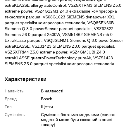
extraKLASSE allergy autoControl, VSZ5XTRM3 SIEMENS Z5.0
extreme power, VSZ4G12M1 Z4.0 extraklasse компресорна
технологія parquet, VS08G1623 SIEMENS dynapower XXL
parquet specialist компресорна технологія, VSQ8SEN66B
Siemens Q 8.0 powerSensor parquet specialist, VSZ62522
Siemens Z6.0 parquet 2500W, VSM51462 SIEMENS m5.0
Extraklasse parquet, VSQ8SENM1 Siemens Q 8.0 powerSensor
extraKLASSE, VSZ31423 SIEMENS Z3.0 parquet specialist,
VSZ5XTRM4 Z5.0 extreme power, VSZ4GMJUBI Z4.0
extraKLASSE quattroPowerTechnology pureAir, VSZ51423
SIEMENS Z5.0 parquet specialist компресорна технологія
Характеристики
Наявність
В наявності
Бренд
Bosch
Тип
Щетки
Сумісність
Сумісно з багатьма моделями (список
моделей може бути вказаний в описі
товару)