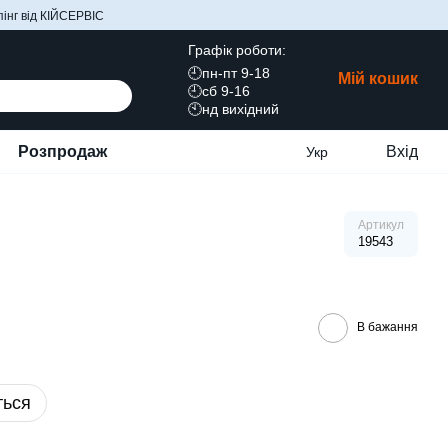
інг від КІЙСЕРВІС
Графік роботи:
🕘пн-пт 9-18
Мій кошик
🕘сб 9-16
🕙нд вихідний
Розпродаж
Вхід
Укр
Артикул
19543
В бажання
ться