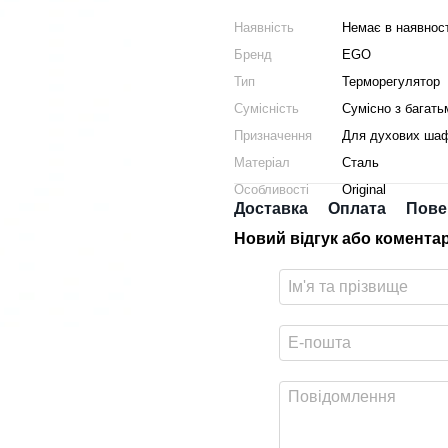
Наявність
Немає в наявност
Бренд
EGO
Тип
Терморегулятор
Сумісність
Сумісно з багать
Призначення
Для духових ша
Матеріал
Сталь
Особливості
Original
Доставка
Оплата
Пове
Новий відгук або комента