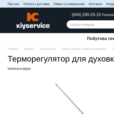
Перейти до основного контенту
Про нас
Оплата і доставка
Обмін та повернення
Контакти
Угода
(044) 290-20-10
Передзв
Побутова тех
Головна
Каталог
Запчастини
Плити, духовки, варильні поверхні
Т
Терморегулятор для духовк
Написати відгук