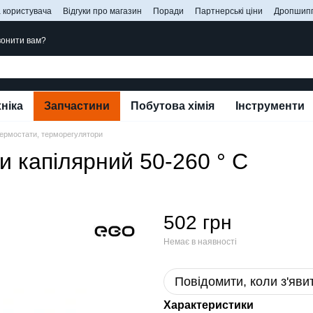
 користувача
Відгуки про магазин
Поради
Партнерські ціни
Дропшипп
онити вам?
ніка
Запчастини
Побутова хімія
Інструменти
ермостати, терморегулятори
и капілярний 50-260 ° C
502 грн
Немає в наявності
Повідомити, коли з'яви
Характеристики