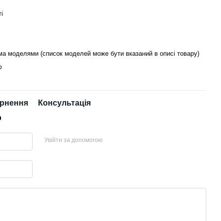
і
ма моделями (список моделей може бути вказаний в описі товару)
ф
рнення
Консультація
р
Увійти за допомогою