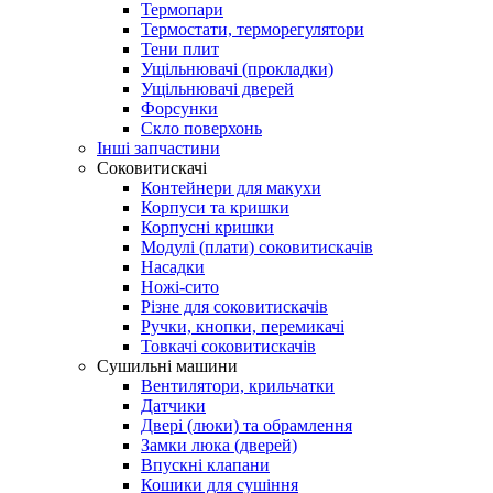
Термопари
Термостати, терморегулятори
Тени плит
Ущільнювачі (прокладки)
Ущільнювачі дверей
Форсунки
Скло поверхонь
Інші запчастини
Соковитискачі
Контейнери для макухи
Корпуси та кришки
Корпусні кришки
Модулі (плати) соковитискачів
Насадки
Ножі-сито
Різне для соковитискачів
Ручки, кнопки, перемикачі
Товкачі соковитискачів
Сушильні машини
Вентилятори, крильчатки
Датчики
Двері (люки) та обрамлення
Замки люка (дверей)
Впускні клапани
Кошики для сушіння