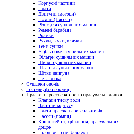
Корпусні частини
Плати
Двигуни (мотори)
Помпи (Насоси)
Різне для сушильних машин
Ремені барабана
Ролики
Ручки, гачки, клямки
Тени сушки
Ущільнювачі сушильних машин
Фільтри сушильних машин
Шківи сушильних машин
Шланги сушильних машин
Щітки двигуна
Петлі люка
Сушарки овочів
Тостери, фритюрниці
Праски, парогенератори та прасувальні дошки
Клапани тиску води
Частини корпусу
Плати прасок, парогенераторів
Насоси (помпи)
Кронштейни, кріплення, прасувальних
дощок
Підошви, тени, бойлери