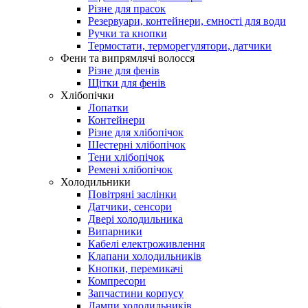
Різне для прасок
Резервуари, контейнери, ємності для води
Ручки та кнопки
Термостати, терморегулятори, датчики
Фени та випрямлячі волосся
Різне для фенів
Щітки для фенів
Хлібопічки
Лопатки
Контейнери
Різне для хлібопічок
Шестерні хлібопічок
Тени хлібопічок
Ремені хлібопічок
Холодильники
Повітряні заслінки
Датчики, сенсори
Двері холодильника
Випарники
Кабелі електроживлення
Клапани холодильників
Кнопки, перемикачі
Компресори
Запчастини корпусу
Лампи холодильників