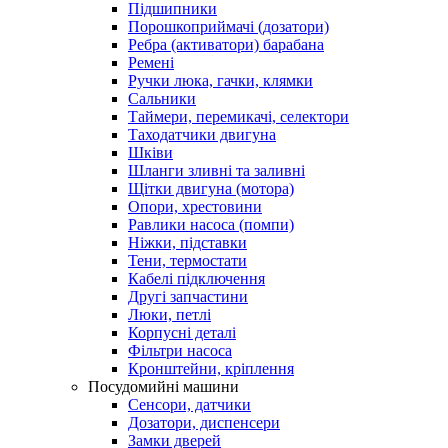
Підшипники
Порошкоприймачі (дозатори)
Ребра (активатори) барабана
Ремені
Ручки люка, гачки, клямки
Сальники
Таймери, перемикачі, селектори
Таходатчики двигуна
Шківи
Шланги зливні та заливні
Щітки двигуна (мотора)
Опори, хрестовини
Равлики насоса (помпи)
Ніжки, підставки
Тени, термостати
Кабелі підключення
Другі запчастини
Люки, петлі
Корпусні деталі
Фільтри насоса
Кронштейни, кріплення
Посудомийні машини
Сенсори, датчики
Дозатори, диспенсери
Замки дверей