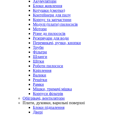
Акумулятори
Блоки живлення
Котушки (смотки)
Контейнери для пилу
Корпус та запчастини
Модулі (плати) пилососів
Мотори
Різне до пилососів
Резервуари для води
Перемикачі, ручки, кнопки
Труби
Фільтри
Шланги
Щітки
Роботи пилососи
Кріплення
Валики
Решітки
Рамки
Мішки, тримачі мішка
Корпуси фільтрів
Обігрівачі, вентилятори
Плити, духовки, варильні поверхні
Блоки підпалення
Двері