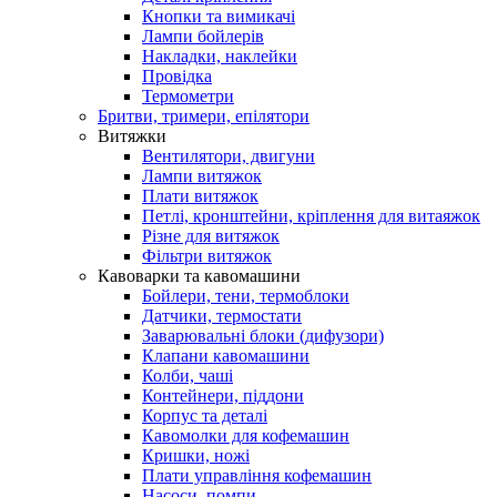
Кнопки та вимикачі
Лампи бойлерів
Накладки, наклейки
Провідка
Термометри
Бритви, тримери, епілятори
Витяжки
Вентилятори, двигуни
Лампи витяжок
Плати витяжок
Петлі, кронштейни, кріплення для витаяжок
Різне для витяжок
Фільтри витяжок
Кавоварки та кавомашини
Бойлери, тени, термоблоки
Датчики, термостати
Заварювальні блоки (дифузори)
Клапани кавомашини
Колби, чаші
Контейнери, піддони
Корпус та деталі
Кавомолки для кофемашин
Кришки, ножі
Плати управління кофемашин
Насоси, помпи