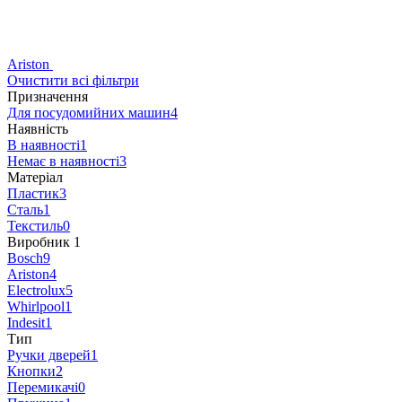
Ariston
Очистити всі фільтри
Призначення
Для посудомийних машин
4
Наявність
В наявності
1
Немає в наявності
3
Матеріал
Пластик
3
Сталь
1
Текстиль
0
Виробник
‍
1
Bosch
9
Ariston
4
Electrolux
5
Whirlpool
1
Indesit
1
Тип
Ручки дверей
1
Кнопки
2
Перемикачі
0