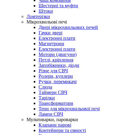
Чаші комбайнів
Шестерні та муфти
Штоки
Ломтерізки
Мікрохвильові печі
Двері мікрохвильових печей
Гачки двері
Електронні плати
Магнетрони
Електронні плати
Мотори (двигуни)
Петлі, кріплення
Запобіжники, діоди
Різне для СВЧ
Ролери, куплери
Ручки, перемикачі
Слюда
Таймери СВЧ
Тарілки
Трансформатори
Тени для мікрохвильової печі
Лампи СВЧ
Мультиварки, пароварки
Клапани парові
Контейнери та ємності