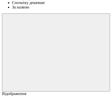
Спочатку дешевше
За назвою
Відображення