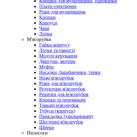
Кришки для мультиварки, пароварки
Плати електронні
Різне для мультиварок
Кнопки
Корпуси
Чаші
Лотки
М'ясорубки
Гайки корпусу
Лотки та ємності
Модулі керування
Двигуни, мотори
Муфти
Насадки, барабанчики, терки
Ножі м'ясорубок
Різне для м'ясорубок
Редуктори м'ясорубок
Решітки для м'ясорубок
Кнопки та перемикачі
Товкачі м'ясорубок
Тубуси (корпуси)
Прокладки (ущільнювачі)
Шестерні м'ясорубок
Шнеки
Пилососи