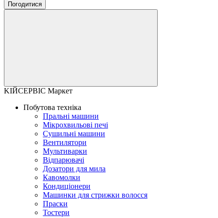
Погодитися
KІЙСЕРВІС Маркет
Побутова техніка
Пральні машини
Мікрохвильові печі
Сушильні машини
Вентилятори
Мультиварки
Відпарювачі
Дозатори для мила
Кавомолки
Кондиціонери
Машинки для стрижки волосся
Праски
Тостери