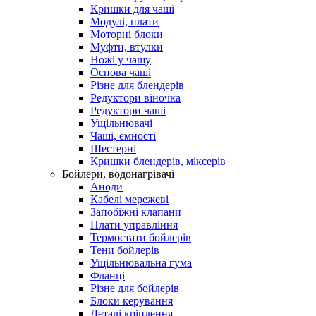
Кришки для чаші
Модулі, плати
Моторні блоки
Муфти, втулки
Ножі у чашу
Основа чаші
Різне для блендерів
Редуктори віночка
Редуктори чаші
Ущільнювачі
Чаші, ємності
Шестерні
Кришки блендерів, міксерів
Бойлери, водонагрівачі
Аноди
Кабелі мережеві
Запобіжні клапани
Плати управління
Термостати бойлерів
Тени бойлерів
Ущільнювальна гума
Фланці
Різне для бойлерів
Блоки керування
Деталі кріплення