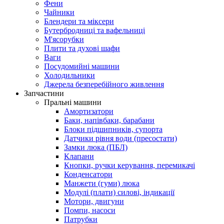
Фени
Чайники
Блендери та міксери
Бутербродниці та вафельниці
М'ясорубки
Плити та духові шафи
Ваги
Посудомийні машини
Холодильники
Джерела безперебійного живлення
Запчастини
Пральні машини
Амортизатори
Баки, напівбаки, барабани
Блоки підшипників, супорта
Датчики рівня води (пресостати)
Замки люка (ПБЛ)
Клапани
Кнопки, ручки керування, перемикачі
Конденсатори
Манжети (гуми) люка
Модулі (плати) силові, індикації
Мотори, двигуни
Помпи, насоси
Патрубки