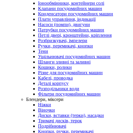
Іонообмінники, контейнери солі
Клапани посудомийних машин
Конденсатори посудомийних машин
Плати управління, індикації
Насоси (помпи), двигуни
Патрубки посудомийних машин
Петлі двері, кронштейни, кріплення
Розбризкувачі, імпелери
Ручки, перемикачі, кнопки
Тени
Ущільнювачі посудомийних машин
Шланги зливні та заливні
Кошики, ролики
Різне для посудомийних машин
Кабелі, проводка
Деталі корпусу
Розподільники води
Фільтри посудомийних машин
Блендери, міксери
Ніжки
Віночки
Диски, вставки (терки), насадки
Тримачі дисків, терок
Подрібнювачі
Кнопки, ручки, перемикачі