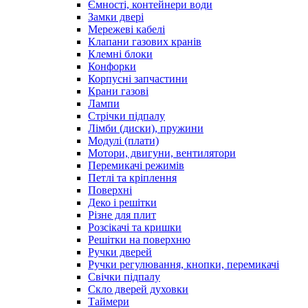
Ємності, контейнери води
Замки двері
Мережеві кабелі
Клапани газових кранів
Клемні блоки
Конфорки
Корпусні запчастини
Крани газові
Лампи
Стрічки підпалу
Лімби (диски), пружини
Модулі (плати)
Мотори, двигуни, вентилятори
Перемикачі режимів
Петлі та кріплення
Поверхні
Деко і решітки
Різне для плит
Розсікачі та кришки
Решітки на поверхню
Ручки дверей
Ручки регулювання, кнопки, перемикачі
Свічки підпалу
Скло дверей духовки
Таймери