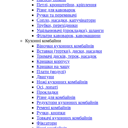
Петлі, кронштейни, кріплення
Різне для кавоварок
Ручки та перемикачі
Сопло, насадки, капучінатори
Трубки, перехідники
Ущільнювачі (прокладки), шланги
Фільтри кавоварок, кавомашини
Кухонні комбайни
Віночки кухонних комбайнів
Вставки (тертки), диски, насадки
Тримачі дисків, терок, насадок
Кришки корпусу
Кришки на чашу
Плати (модулі)
Двигуни
Ножі кухонних комбайнів
Осі, лопаті
Прокладки
Різне для комбайнів
Редуктори кухонних комбайнів
Ремені комбайнів
Ручки, кнопки
Товкачі кухонних комбайнів
Фіксатори