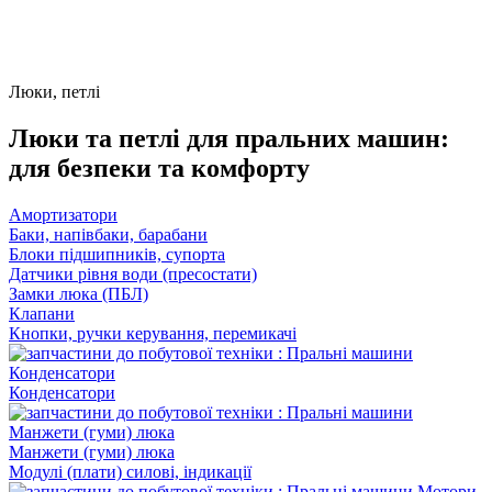
Люки, петлі
Люки та петлі для пральних машин:
для безпеки та комфорту
Амортизатори
Баки, напівбаки, барабани
Блоки підшипників, супорта
Датчики рівня води (пресостати)
Замки люка (ПБЛ)
Клапани
Кнопки, ручки керування, перемикачі
Конденсатори
Манжети (гуми) люка
Модулі (плати) силові, індикації