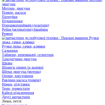
Мотори, двигуни
Помпи, насоси
Патрубки
Підшипники
Порошкоприймачі (дозатори)
Ребра (активатори) барабана
Ремені
Ручки люка, гачки, клямки
Сальники
Таймери, перемикачі, селектори
Таходатчики двигуна
Шківи
Шланги зливні та заливні
Щітки двигуна (мотора)
Опори, хрестовини
Равлики насоса (помпи)
Ніжки, підставки
Тени, термостати
Кабелі підключення
Другі запчастини
Люки, петлі