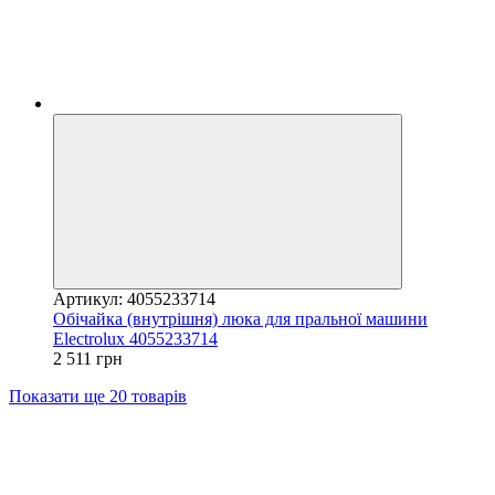
Артикул: 4055233714
Обічайка (внутрішня) люка для пральної машини
Electrolux 4055233714
2 511 грн
Показати ще 20 товарів