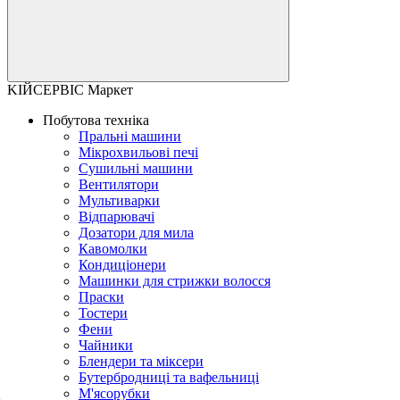
KІЙСЕРВІС Маркет
Побутова техніка
Пральні машини
Мікрохвильові печі
Сушильні машини
Вентилятори
Мультиварки
Відпарювачі
Дозатори для мила
Кавомолки
Кондиціонери
Машинки для стрижки волосся
Праски
Тостери
Фени
Чайники
Блендери та міксери
Бутербродниці та вафельниці
М'ясорубки