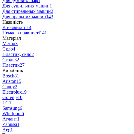
Для духових шаф
1
Для сушильних машин
1
Для стиральных машин
2
Для пральних машин
143
Наявність
В наявності
14
Немає в наявності
141
Матеріал
Метал
3
Скло
4
Пластик, скло
2
Сталь
32
Пластик
27
Виробник
Bosch
81
Ariston
15
Candy
2
Electrolux
19
Gorenje
10
LG
1
Samsung
6
Whirlpool
6
Атлант
1
Zanussi
1
Aeg
1