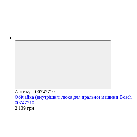
Артикул: 00747710
Обічайка (внутрішня) люка для пральної машини Bosch
00747710
2 139 грн