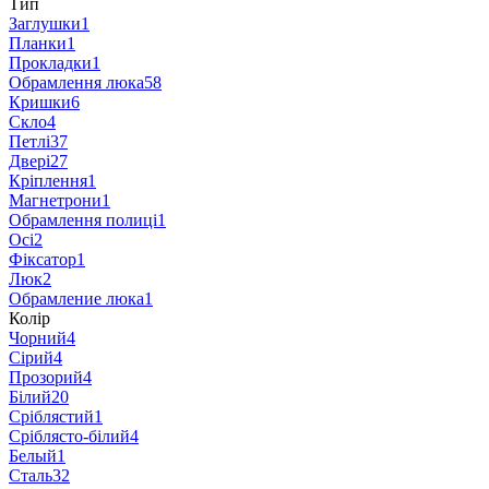
Тип
Заглушки
1
Планки
1
Прокладки
1
Обрамлення люка
58
Кришки
6
Скло
4
Петлі
37
Двері
27
Кріплення
1
Магнетрони
1
Обрамлення полиці
1
Осі
2
Фіксатор
1
Люк
2
Обрамление люка
1
Колір
Чорний
4
Сірий
4
Прозорий
4
Білий
20
Сріблястий
1
Сріблясто-білий
4
Белый
1
Сталь
32