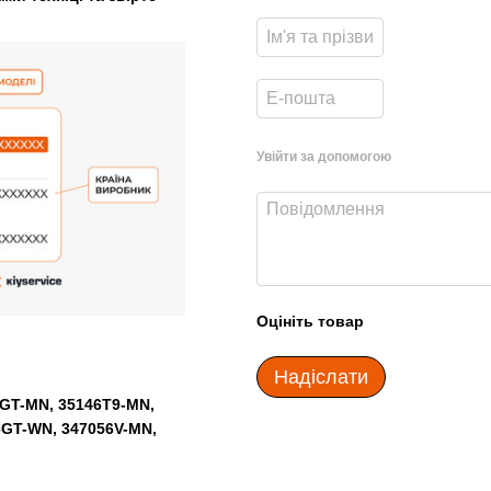
Увійти за допомогою
Оцініть товар
Надіслати
GT-MN, 35146T9-MN,
6GT-WN, 347056V-MN,