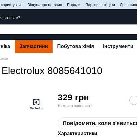
 користувача
Відгуки про магазин
Поради
Партнерські ціни
Дропшипп
онити вам?
ніка
Запчастини
Побутова хімія
Інструменти
ампи
Electrolux 8085641010
329 грн
Немає в наявності
Повідомити, коли з'явитьс
Характеристики