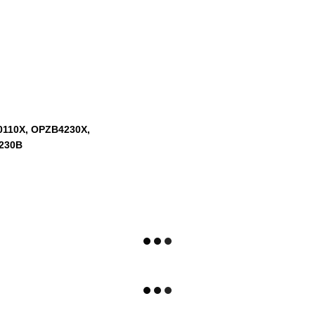
110X, OPZB4230X,
230B