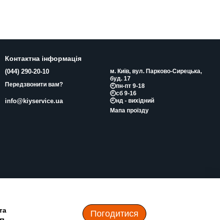
Контактна інформація
(044) 290-20-10
м. Київ, вул. Парково-Сирецька,
буд. 17
Передзвонити вам?
🕘пн-пт 9-18
🕘сб 9-16
🕘нд - вихідний
info@kiyservice.ua
Мапа проїзду
та
Погодитися