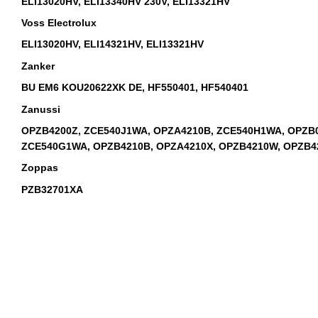
ELI13020HV, ELI13340HV 230V, ELI13321HV
Voss Electrolux
ELI13020HV, ELI14321HV, ELI13321HV
Zanker
BU EM6 KOU20622XK DE, HF550401, HF540401
Zanussi
OPZB4200Z, ZCE540J1WA, OPZA4210B, ZCE540H1WA, OPZB0
ZCE540G1WA, OPZB4210B, OPZA4210X, OPZB4210W, OPZB4
Zoppas
PZB32701XA