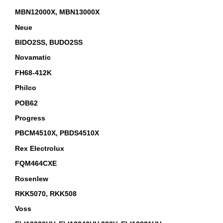
MBN12000X, MBN13000X
Neue
BIDO2SS, BUDO2SS
Novamatic
FH68-412K
Philco
POB62
Progress
PBCM4510X, PBDS4510X
Rex Electrolux
FQM464CXE
Rosenlew
RKK5070, RKK508
Voss