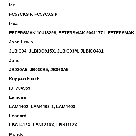
Iee
FC57CKSIP, FC57CXSIP
Ikea
EFTERSMAK 10413298, EFTERSMAK 90411771, EFTERSMAK 
John Lewis
JLBIC04, JLBIDO915X, JLBIC03M, JLBICO431
Juno
JB030A5, JB060B5, JB060A5
Kuppersbusch
ID_704959
Lamona
LAM4402, LAM4403-1, LAM4403
Leonard
LBC1412X, LBN1310X, LBN1112X
Mondo