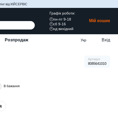
інг від КІЙСЕРВІС
Графік роботи:
🕘пн-пт 9-18
Мій кошик
🕘сб 9-16
🕙нд вихідний
Розпродаж
Вхід
Укр
Артикул
8085641010
В бажання
я