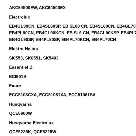
AKC64500EW, AKC64500EX
Electrolux
EB4GL90CN, EB4SL60SP, EB SL60 CN, EB4SL60CN, EB4GL70
EB4PL80CN, EB4GL90KCN, EB SL6 CN, EB4GL90KSP, EB4PL
EB4GL90SP, EB4PL80SP, EB4PL70KCN, EB4PL70CN
Elektro Helios
SI6553, SK6551, SK5403
Essentiel B
ECI601B
Faure
FCG5103CXA, FCG51081XA, FCG51061SA
Husqvarna
QCE8600W
Husqvarna Electrolux
QCE5225K, QCE5225W