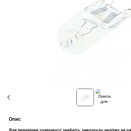
Опис
Для перевірки сумісності знайдіть заводську наліпку на сам