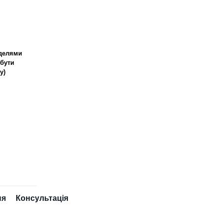
оделями
 бути
у)
ня
Консультація