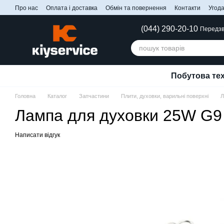
Перейти до основного контенту
Про нас
Оплата і доставка
Обмін та повернення
Контакти
Угода
(044) 290-20-10
Передзв
Побутова тех
Головна
Каталог
Запчастини
Плити, духовки, варильні поверхні
Л
Лампа для духовки 25W G9 
Написати відгук