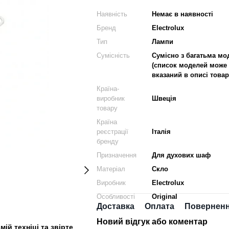
Наявність
Немає в наявності
Бренд
Electrolux
Тип
Лампи
Сумісність
Сумісно з багатьма м
(список моделей може
вказаний в описі товар
Країна-
виробник
Швеція
товару
Країна
реєстрації
Італія
бренду
Призначення
Для духових шаф
Матеріал
Скло
Виробник
Electrolux
Особливості
Original
Доставка
Оплата
Повернен
Новий відгук або коментар
ій техніці та звірте