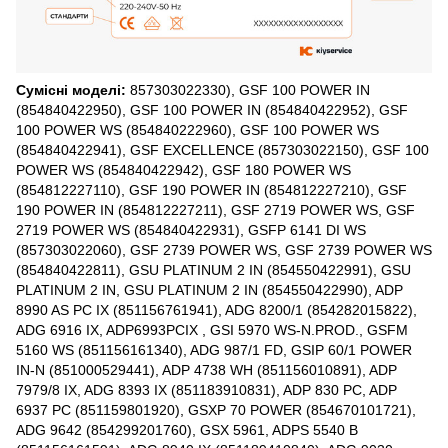
Сумісні моделі:
857303022330), GSF 100 POWER IN
(854840422950), GSF 100 POWER IN (854840422952), GSF
100 POWER WS (854840222960), GSF 100 POWER WS
(854840422941), GSF EXCELLENCE (857303022150), GSF 100
POWER WS (854840422942), GSF 180 POWER WS
(854812227110), GSF 190 POWER IN (854812227210), GSF
190 POWER IN (854812227211), GSF 2719 POWER WS, GSF
2719 POWER WS (854840422931), GSFP 6141 DI WS
(857303022060), GSF 2739 POWER WS, GSF 2739 POWER WS
(854840422811), GSU PLATINUM 2 IN (854550422991), GSU
PLATINUM 2 IN, GSU PLATINUM 2 IN (854550422990), ADP
8990 AS PC IX (851156761941), ADG 8200/1 (854282015822),
ADG 6916 IX, ADP6993PCIX , GSI 5970 WS-N.PROD., GSFM
5160 WS (851156161340), ADG 987/1 FD, GSIP 60/1 POWER
IN-N (851000529441), ADP 4738 WH (851156010891), ADP
7979/8 IX, ADG 8393 IX (851183910831), ADP 830 PC, ADP
6937 PC (851159801920), GSXP 70 POWER (854670101721),
ADG 9642 (854299201760), GSX 5961, ADPS 5540 B