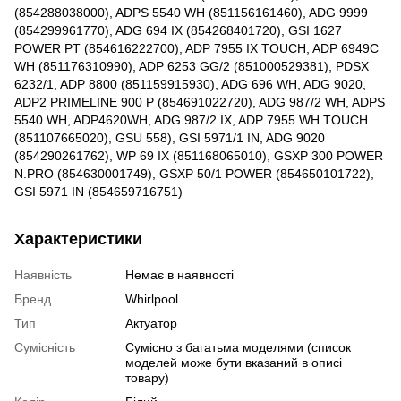
(854288038000), ADPS 5540 WH (851156161460), ADG 9999
(854299961770), ADG 694 IX (854268401720), GSI 1627
POWER PT (854616222700), ADP 7955 IX TOUCH, ADP 6949C
WH (851176310990), ADP 6253 GG/2 (851000529381), PDSX
6232/1, ADP 8800 (851159915930), ADG 696 WH, ADG 9020,
ADP2 PRIMELINE 900 P (854691022720), ADG 987/2 WH, ADPS
5540 WH, ADP4620WH, ADG 987/2 IX, ADP 7955 WH TOUCH
(851107665020), GSU 558), GSI 5971/1 IN, ADG 9020
(854290261762), WP 69 IX (851168065010), GSXP 300 POWER
N.PRO (854630001749), GSXP 50/1 POWER (854650101722),
GSI 5971 IN (854659716751)
Характеристики
Наявність
Немає в наявності
Бренд
Whirlpool
Тип
Актуатор
Сумісність
Сумісно з багатьма моделями (список
моделей може бути вказаний в описі
товару)