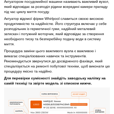
Актуатором посудомийної машини називають важливий вузол,
який відповідає за розподіл рідини всередині камери приладу
під час циклу миття посуду.
Актуатор відомої фірми Whirlpool славиться своєю високою
продуктивністю та надійністю. Його структура включає у себе
розподільник із герметичної гуми, надійний металевий
затискач і потужний моторчик, який відповідає за створення
необхідного тиску та безперебійну подачу води в систему
миття.
Процедура заміни цього важливого вузла є важливою і
вимагає спеціалізованих навичок та інструментів.
Рекомендується звернутися до досвідченого фахівця, який
спеціалізується на ремонті побутової техніки, щоб виконати цю
процедуру якісно та надійно.
Для перевірки сумісності знайдіть заводську наліпку на
самій техніці та звірте модель зі списком нижче.