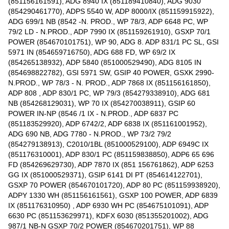
(851156161591), ADG 8940 IX (851189410840), ADG 9030
(854290461770), ADPS 5540 W, ADP 8000/IX (851159915922),
ADG 699/1 NB (8542 -N. PROD., WP 78/3, ADP 6648 PC, WP
79/2 LD - N.PROD., ADP 7990 IX (851159261910), GSXP 70/1
POWER (854670101751), WP 90, ADG 8. ADP 831/1 PC SL, GSI
5971 IN (854659716750), ADG 688 FD, WP 69/2 IX
(854265138932), ADP 5840 (851000529490), ADG 8105 IN
(854698822782), GSI 5971 SW, GSIP 40 POWER, GSXK 2990-
N.PROD., WP 78/3 - N. PROD., ADP 7868 IX (851156161850),
ADP 808 , ADP 830/1 PC, WP 79/3 (854279338910), ADG 681
NB (854268129031), WP 70 IX (854270038911), GSIP 60
POWER IN-NP (8546 /1 IX - N.PROD., ADP 6837 PC
(851183529920), ADP 6742/2, ADP 6838 IX (851161001952),
ADG 690 NB, ADG 7780 - N.PROD., WP 73/2 79/2
(854279138913), C2010/1BL (851000529100), ADP 6949C IX
(851176310001), ADP 830/1 PC (851159838850), ADP6 65 696
FD (854269629730), ADP 7870 IX (851 156761862), ADP 6253
GG IX (851000529371), GSIP 6141 DI PT (854614122701),
GSXP 70 POWER (854670101720), ADP 80 PC (851159938920),
ADPY 1330 WH (851156161561), GSXP 100 POWER, ADP 6839
IX (851176310950) , ADP 6930 WH PC (854675101091), ADP
6630 PC (851153629971), KDFX 6030 (851355201002), ADG
987/1 NB-N GSXP 70/2 POWER (854670201751), WP 88