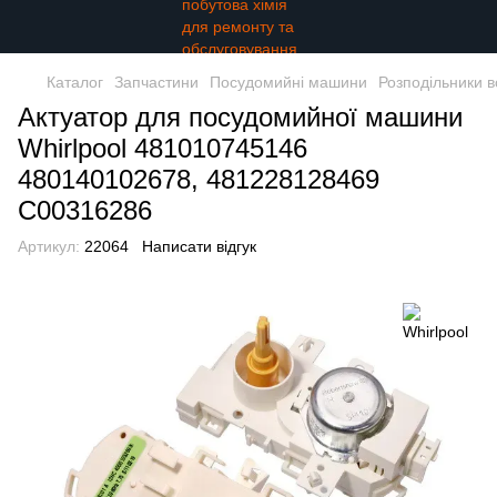
Каталог
Запчастини
Посудомийні машини
Розподільники 
Актуатор для посудомийної машини
Whirlpool 481010745146
480140102678, 481228128469
C00316286
Артикул:
22064
Написати відгук