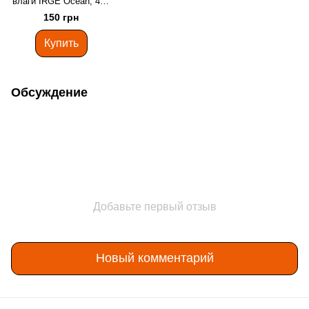
влаги IRGE Ocean, 400
мл
150 грн
Купить
Обсуждение
Добавьте первый отзыв
Новый комментарий