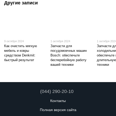
Другие записи
9 октября 2024
1 октября 2024
1 октября 202
Как очистить мягкую
Запчасти для
Запчасти д
мебель и ковры
посудомоечных машин
холодильни
средством Denkmit:
Bosch: обеспечьте
обеспечьте
быстрый результат
бесперебойную работу
длительную
вашей техники
техники
(044) 290-20-10
Контакты
Полная версия сайта