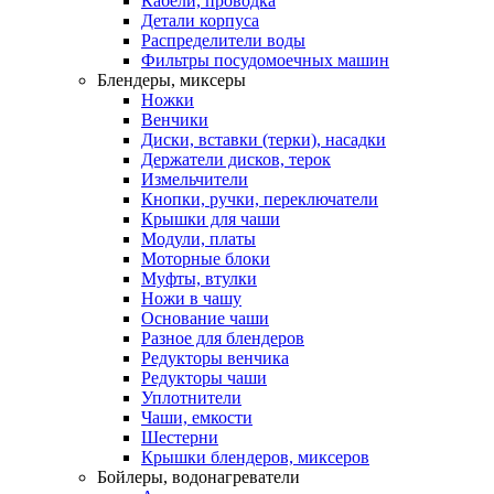
Кабели, проводка
Детали корпуса
Распределители воды
Фильтры посудомоечных машин
Блендеры, миксеры
Ножки
Венчики
Диски, вставки (терки), насадки
Держатели дисков, терок
Измельчители
Кнопки, ручки, переключатели
Крышки для чаши
Модули, платы
Моторные блоки
Муфты, втулки
Ножи в чашу
Основание чаши
Разное для блендеров
Редукторы венчика
Редукторы чаши
Уплотнители
Чаши, емкости
Шестерни
Крышки блендеров, миксеров
Бойлеры, водонагреватели