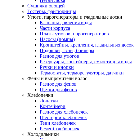
Петли люка
Сушилки овощей
Тостеры, фритюрницы
Утюги, парогенераторы и гладильные доски
Клапаны давления воды
Части корпуса
Платы утюгов, парогенераторов
Насосы (помпы)
Кронштейны, крепления, гладильных досок
Подошвы, тэны, бойлеры
Разное для утюгов
Резервуары, контейнеры, емкости для воды
Ручки и кнопки
Термостаты, терморегуляторы, датчики
Фены и выпрямители волос
Разное для фенов
Щетки для фенов
Хлебопечки
Лопатки
Контейнери
Разное для хлебопечек
Шестерни хлебопечек
Тени хлебопечек
Ремені хлебопечек
Холодильники