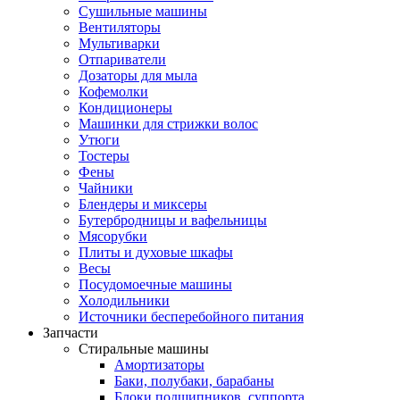
Сушильные машины
Вентиляторы
Мультиварки
Отпариватели
Дозаторы для мыла
Кофемолки
Кондиционеры
Машинки для стрижки волос
Утюги
Тостеры
Фены
Чайники
Блендеры и миксеры
Бутербродницы и вафельницы
Мясорубки
Плиты и духовые шкафы
Весы
Посудомоечные машины
Холодильники
Источники бесперебойного питания
Запчасти
Стиральные машины
Амортизаторы
Баки, полубаки, барабаны
Блоки подшипников, суппорта