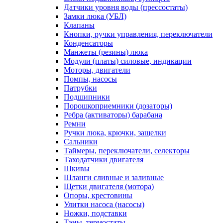
Датчики уровня воды (прессостаты)
Замки люка (УБЛ)
Клапаны
Кнопки, ручки управления, переключатели
Конденсаторы
Манжеты (резины) люка
Модули (платы) силовые, индикации
Моторы, двигатели
Помпы, насосы
Патрубки
Подшипники
Порошкоприемники (дозаторы)
Ребра (активаторы) барабана
Ремни
Ручки люка, крючки, защелки
Сальники
Таймеры, переключатели, селекторы
Таходатчики двигателя
Шкивы
Шланги сливные и заливные
Щетки двигателя (мотора)
Опоры, крестовины
Улитки насоса (насосы)
Ножки, подставки
Тэны, термостаты