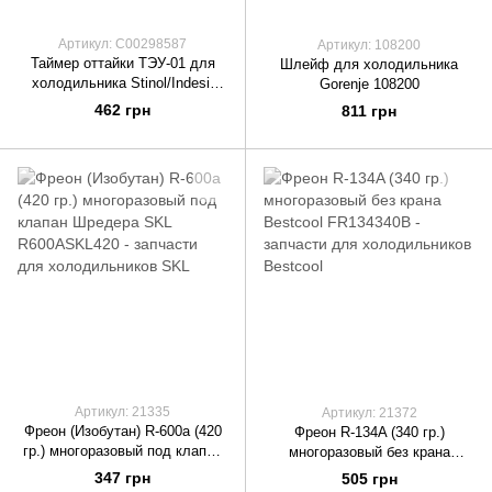
Артикул: C00298587
Артикул: 108200
Таймер оттайки ТЭУ-01 для
Шлейф для холодильника
холодильника Stinol/Indesit
Gorenje 108200
C00298587
462 грн
811 грн
Артикул: 21335
Артикул: 21372
Фреон (Изобутан) R-600а (420
Фреон R-134A (340 гр.)
гр.) многоразовый под клапан
многоразовый без крана
Шредера SKL R600ASKL420
Bestcool FR134340B
347 грн
505 грн