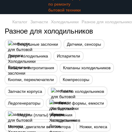
Каталог
Запчасти
Холодильники
Разное для холодильнико
Разное для холодильников
Воздушные заслонки
Датчики, сенсоры
Двери холодильника
Испарители
Кабели электропитания
Клапаны холодильников
Кнопки, переключатели
Компрессоры
Запчасти корпуса
Лампы холодильников
Ледогенераторы
Лотки, формы, емкости
Модули (платы) управления
Моторы, двигатели вентилятора
Ножки, колеса