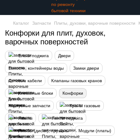
Каталог
Запчасти
Плиты, духовки, варочные поверхности
Конфорки для плит, духовок,
варочных поверхностей
Блоки поджига
Двери
Емкости, контейнеры воды
Замки двери
Сетевые кабели
Клапаны газовых кранов
Клеммные блоки
Конфорки
Корпусные запчасти
Краны газовые
Лампы
Ленты поджига
Лимбы (диски), пружины
Модули (платы)