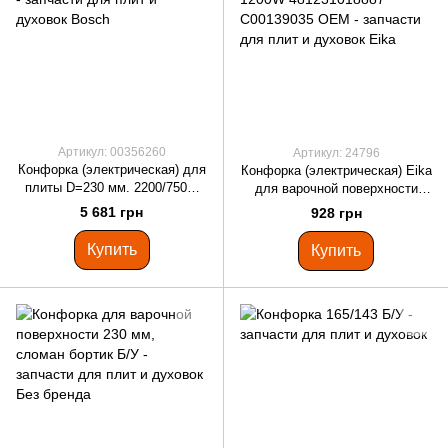
Артикул: 00356260
Артикул: 24796
Конфорка (электрическая) для
Конфорка (электрическая) Eika
плиты D=230 мм. 2200/750W
для варочной поверхности
Bosch 00356260
D=165/145 мм. 1200W
5 681 грн
928 грн
481231018887 C00139035 OEM
Купить
Купить