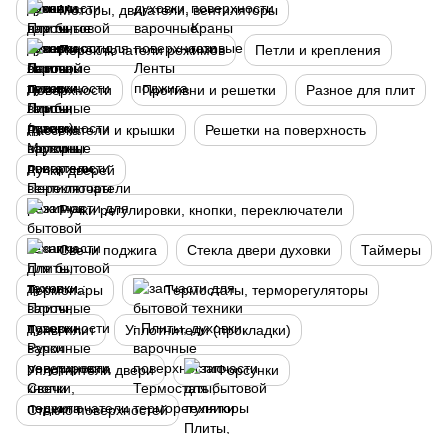
Моторы, двигатели, вентиляторы
Переключатели режимов
Петли и крепления
Поверхности
Противни и решетки
Разное для плит
Рассекатели и крышки
Решетки на поверхность
Ручки дверей
Ручки регулировки, кнопки, переключатели
Свечи поджига
Стекла двери духовки
Таймеры
Термопары
Термостаты, терморегуляторы
Тэны плит
Уплотнители (прокладки)
Уплотнители двери
Форсунки
Стекло поверхностей