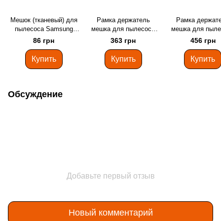
Мешок (тканевый) для
Рамка держатель
Рамка держат
пылесоса Samsung
мешка для пылесоса
мешка для пыле
DJ69-00420B
Bosch 00657994
Bosch 007588
86 грн
363 грн
456 грн
Купить
Купить
Купить
Обсуждение
Добавьте первый отзыв
Новый комментарий