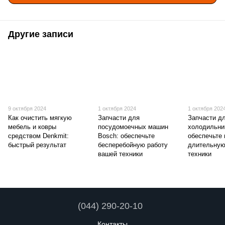
Другие записи
9 октября 2024
1 октября 2024
1 октября 202
Как очистить мягкую
Запчасти для
Запчасти д
мебель и ковры
посудомоечных машин
холодильни
средством Denkmit:
Bosch: обеспечьте
обеспечьте
быстрый результат
бесперебойную работу
длительную
вашей техники
техники
(044) 290-20-10
Контакты