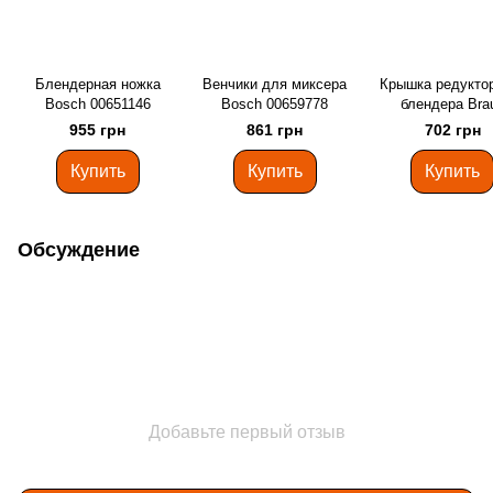
Блендерная ножка
Венчики для миксера
Крышка редукто
Bosch 00651146
Bosch 00659778
блендера Bra
67050135
955 грн
861 грн
702 грн
Купить
Купить
Купить
Обсуждение
Добавьте первый отзыв