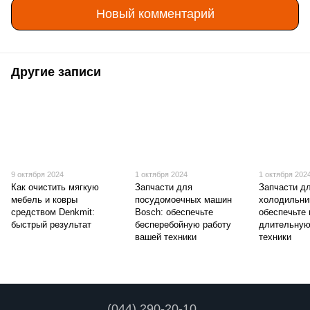
Новый комментарий
Другие записи
9 октября 2024
1 октября 2024
1 октября 202
Как очистить мягкую
Запчасти для
Запчасти д
мебель и ковры
посудомоечных машин
холодильни
средством Denkmit:
Bosch: обеспечьте
обеспечьте
быстрый результат
бесперебойную работу
длительную
вашей техники
техники
(044) 290-20-10