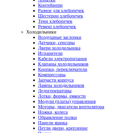
Контейнери
Разное для хлебопечек
Шестерни хлебопечек
Тени хлебопечек
Ремені хлебопечек
Холодильники
Воздушные заслонки
Датчики, сенсоры
Двери холодильника
Испарители
Кабели электропитания
Клапаны холодильников
Кнопки, переключатели
Компрессоры
Запчасти корпуса
Лампы холодильников
Ледогенераторы
Лотки, формы, емкости
Модули (платы) управления
Моторы, двигатели вентилятора
Ножки, колеса
Обрамление полки
Панели ящика
Петли двери, крепление