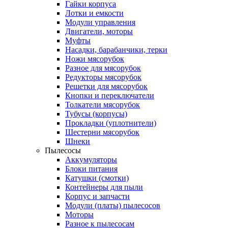
Гайки корпуса
Лотки и емкости
Модули управления
Двигатели, моторы
Муфты
Насадки, барабанчики, терки
Ножи мясорубок
Разное для мясорубок
Редукторы мясорубок
Решетки для мясорубок
Кнопки и переключатели
Толкатели мясорубок
Тубусы (корпусы)
Прокладки (уплотнители)
Шестерни мясорубок
Шнеки
Пылесосы
Аккумуляторы
Блоки питания
Катушки (смотки)
Контейнеры для пыли
Корпус и запчасти
Модули (платы) пылесосов
Моторы
Разное к пылесосам