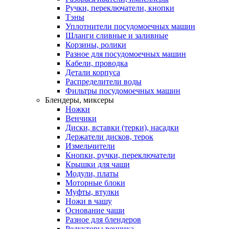
Ручки, переключатели, кнопки
Тэны
Уплотнители посудомоечных машин
Шланги сливные и заливные
Корзины, ролики
Разное для посудомоечных машин
Кабели, проводка
Детали корпуса
Распределители воды
Фильтры посудомоечных машин
Блендеры, миксеры
Ножки
Венчики
Диски, вставки (терки), насадки
Держатели дисков, терок
Измельчители
Кнопки, ручки, переключатели
Крышки для чаши
Модули, платы
Моторные блоки
Муфты, втулки
Ножи в чашу
Основание чаши
Разное для блендеров
Редукторы венчика