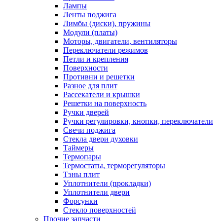
Лампы
Ленты поджига
Лимбы (диски), пружины
Модули (платы)
Моторы, двигатели, вентиляторы
Переключатели режимов
Петли и крепления
Поверхности
Противни и решетки
Разное для плит
Рассекатели и крышки
Решетки на поверхность
Ручки дверей
Ручки регулировки, кнопки, переключатели
Свечи поджига
Стекла двери духовки
Таймеры
Термопары
Термостаты, терморегуляторы
Тэны плит
Уплотнители (прокладки)
Уплотнители двери
Форсунки
Стекло поверхностей
Прочие запчасти