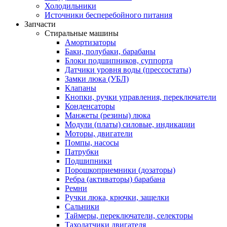
Холодильники
Источники бесперебойного питания
Запчасти
Стиральные машины
Амортизаторы
Баки, полубаки, барабаны
Блоки подшипников, суппорта
Датчики уровня воды (прессостаты)
Замки люка (УБЛ)
Клапаны
Кнопки, ручки управления, переключатели
Конденсаторы
Манжеты (резины) люка
Модули (платы) силовые, индикации
Моторы, двигатели
Помпы, насосы
Патрубки
Подшипники
Порошкоприемники (дозаторы)
Ребра (активаторы) барабана
Ремни
Ручки люка, крючки, защелки
Сальники
Таймеры, переключатели, селекторы
Таходатчики двигателя