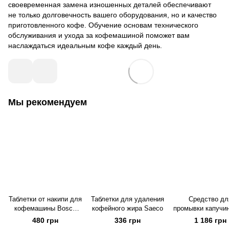
своевременная замена изношенных деталей обеспечивают
не только долговечность вашего оборудования, но и качество
приготовленного кофе. Обучение основам технического
обслуживания и ухода за кофемашиной поможет вам
наслаждаться идеальным кофе каждый день.
Мы рекомендуем
Таблетки от накипи для
Таблетки для удаления
Средство дл
кофемашины Bosch
кофейного жира Saeco
промывки капучи
00311864, 18 г
(2 шт) кофема
480 грн
336 грн
1 186 грн
Krups XS9000