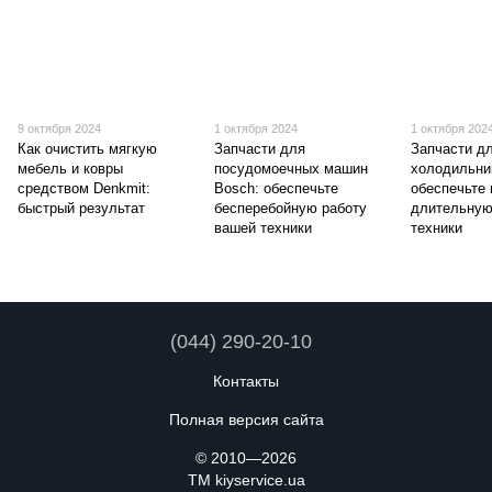
9 октября 2024
1 октября 2024
1 октября 202
Как очистить мягкую
Запчасти для
Запчасти д
мебель и ковры
посудомоечных машин
холодильни
средством Denkmit:
Bosch: обеспечьте
обеспечьте
быстрый результат
бесперебойную работу
длительную
вашей техники
техники
(044) 290-20-10
Контакты
Полная версия сайта
© 2010—2026
TM kiyservice.ua