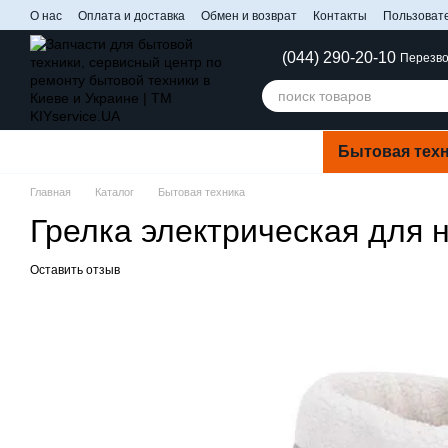
Перейти к основному контенту
О нас
Оплата и доставка
Обмен и возврат
Контакты
Пользоват
(044) 290-20-10
Перезво
Бытовая тех
Главная
Каталог
Бытовая техника
Грелка электрическая для н
Оставить отзыв