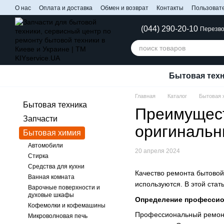
Перейти к основному контенту
О нас
Оплата и доставка
Обмен и возврат
Контакты
Пользоват
(044) 290-20-10
Перезво
Бытовая тех
Главная
Каталог
Бытовая 
Бытовая техника
Преимущест
Запчасти
оригинальн
Бытовая химия
Автомобили
20 апреля 2024
Стирка
Средства для кухни
Качество ремонта бытовой 
Ванная комната
используются. В этой ста
Варочные поверхности и
духовые шкафы
Определение профессио
Кофемолки и кофемашины
Профессиональный ремонт
Микроволновая печь