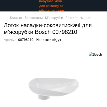
Каталог
Запчастини
М'ясорубки
Лотки та ємності
Лоток насадки-соковитискачі для
м'ясорубки Bosch 00798210
Артикул:
00798210
Написати відгук