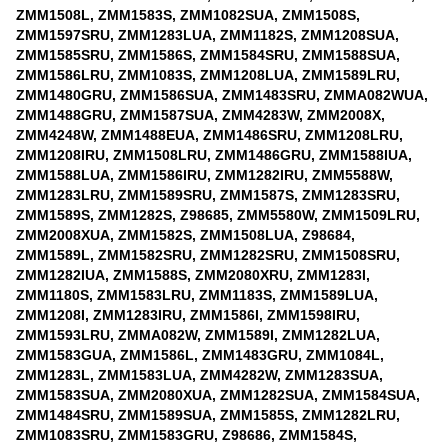
ZMM1508L, ZMM1583S, ZMM1082SUA, ZMM1508S,
ZMM1597SRU, ZMM1283LUA, ZMM1182S, ZMM1208SUA,
ZMM1585SRU, ZMM1586S, ZMM1584SRU, ZMM1588SUA,
ZMM1586LRU, ZMM1083S, ZMM1208LUA, ZMM1589LRU,
ZMM1480GRU, ZMM1586SUA, ZMM1483SRU, ZMMA082WUA,
ZMM1488GRU, ZMM1587SUA, ZMM4283W, ZMM2008X,
ZMM4248W, ZMM1488EUA, ZMM1486SRU, ZMM1208LRU,
ZMM1208IRU, ZMM1508LRU, ZMM1486GRU, ZMM1588IUA,
ZMM1588LUA, ZMM1586IRU, ZMM1282IRU, ZMM5588W,
ZMM1283LRU, ZMM1589SRU, ZMM1587S, ZMM1283SRU,
ZMM1589S, ZMM1282S, Z98685, ZMM5580W, ZMM1509LRU,
ZMM2008XUA, ZMM1582S, ZMM1508LUA, Z98684,
ZMM1589L, ZMM1582SRU, ZMM1282SRU, ZMM1508SRU,
ZMM1282IUA, ZMM1588S, ZMM2080XRU, ZMM1283I,
ZMM1180S, ZMM1583LRU, ZMM1183S, ZMM1589LUA,
ZMM1208I, ZMM1283IRU, ZMM1586I, ZMM1598IRU,
ZMM1593LRU, ZMMA082W, ZMM1589I, ZMM1282LUA,
ZMM1583GUA, ZMM1586L, ZMM1483GRU, ZMM1084L,
ZMM1283L, ZMM1583LUA, ZMM4282W, ZMM1283SUA,
ZMM1583SUA, ZMM2080XUA, ZMM1282SUA, ZMM1584SUA,
ZMM1484SRU, ZMM1589SUA, ZMM1585S, ZMM1282LRU,
ZMM1083SRU, ZMM1583GRU, Z98686, ZMM1584S,